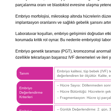
parçalanma oranı ve blastokist evresine ulaşma yeteneğ
Embriyo morfolojisi, mikroskop altında hücrelerin düzen
implantasyon oranlarını ve sağlıklı gebelik şansını artırı
Laboratuvar koşulları, embriyo gelişimini doğrudan etki
korumada kritik rol oynar. Bu nedenle embriyoloji labor
Embriyo genetik taraması (PGT), kromozomal anormallik
özellikle tekrarlayan başarısız IVF denemeleri ve ileri y
Embriyo kalitesi, tüp bebek (IVF) 
Tanım
değerlendiren bir ölçüttür. Kalite,
– Hücre Sayısı: Döllenmeden sonrak
Embriyo
– Hücre Bütünlüğü: Hücrelerin şekil
Değerlendirme
Kriterleri
– Fragmentasyon: Hücre içi parçala
– Günlük Değerlendirme: 2. gün, 3.
Embriyo