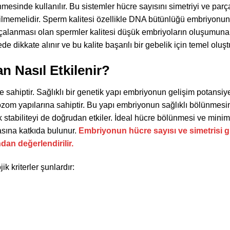
mesinde kullanılır. Bu sistemler hücre sayısını simetriyi ve par
dilmemelidir. Sperm kalitesi özellikle DNA bütünlüğü embriyonun 
parçalanması olan spermler kalitesi düşük embriyoların oluşumun
de dikkate alınır ve bu kalite başarılı bir gebelik için temel oluşt
n Nasıl Etkilenir?
le sahiptir. Sağlıklı bir genetik yapı embriyonun gelişim potansiye
omozom yapılarına sahiptir. Bu yapı embriyonun sağlıklı bölünmesi
ik stabiliteyi de doğrudan etkiler. İdeal hücre bölünmesi ve minim
asına katkıda bulunur.
Embriyonun hücre sayısı ve simetrisi g
dan değerlendirilir.
 kriterler şunlardır: