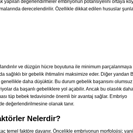
arak yapılan değerlendirmeler embriyonun potansiyelini ortaya koya
alarında derecelendirilir. Özellikle dikkat edilen hususlar şunla
nıflandırılır ve düzgün hücre boyutuna ile minimum parçalanmaya s
da sağlıklı bir gebelik ihtimalini maksimize eder. Diğer yandan 
ı genellikle daha düşüktür. Bu durum gebelik başarısını olumsu
iyolar da başarılı gebeliklere yol açabilir. Ancak bu olasılık da
ması tüp bebek tedavisinde önemli bir avantaj sağlar. Embriyo
lde değerlendirilmesine olanak tanır.
ktörler Nelerdir?
kaç temel faktöre dayanır. Öncelikle embriyonun morfolojisi; yani 