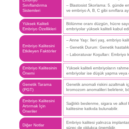
Sınıflandırma
– Blastosist Skorlama: 5. günde em
Sistemleri
ve embriyo A, B, C gibi sınıflara ayr
Yüksek Kaliteli
Bölünme oranı düzgün, hücre sayı
Embriyo Özellikleri
embriyolar yüksek kaliteli kabul e
– Anne Yaşı: İleri yaş, embriyo kalit
Embriyo Kalitesini
– Genetik Durum: Genetik hastalık 
Etkileyen Faktörler
– Laboratuvar Koşulları: Embriyo kü
Embriyo Kalitesinin
Yüksek kaliteli embriyoların rahme 
Önemi
embriyolar ise düşük yapma veya e
Genetik Tarama
Genetik anomali riskini azaltmak i
(PGT)
kromozom anomalileri belirlenir, bö
Embriyo Kalitesini
Sağlıklı beslenme, sigara ve alkol 
Artırmak İçin
kalitesine katkıda bulunabilir.
Öneriler
Embriyo kalitesi yalnızca implantas
Diğer Notlar
süreç de oldukça önemlidir.