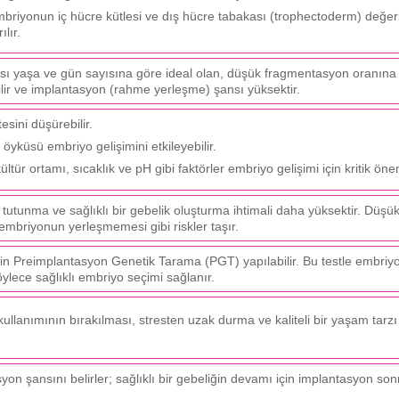
briyonun iç hücre kütlesi ve dış hücre tabakası (trophectoderm) değerle
ılır.
sı yaşa ve gün sayısına göre ideal olan, düşük fragmentasyon oranına
dilir ve implantasyon (rahme yerleşme) şansı yüksektir.
esini düşürebilir.
öyküsü embriyo gelişimini etkileyebilir.
ltür ortamı, sıcaklık ve pH gibi faktörler embriyo gelişimi için kritik ön
tutunma ve sağlıklı bir gebelik oluşturma ihtimali daha yüksektir. Düşük 
mbriyonun yerleşmemesi gibi riskler taşır.
çin Preimplantasyon Genetik Tarama (PGT) yapılabilir. Bu testle embriyo
ylece sağlıklı embriyo seçimi sağlanır.
kullanımının bırakılması, stresten uzak durma ve kaliteli bir yaşam tarz
yon şansını belirler; sağlıklı bir gebeliğin devamı için implantasyon son