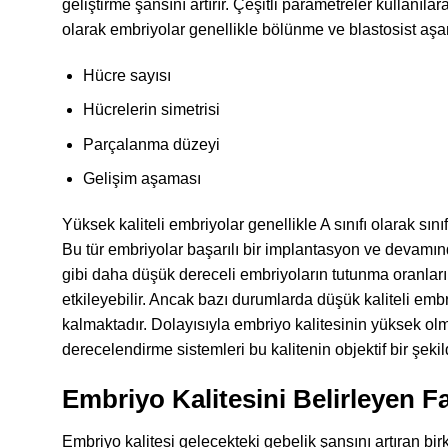
geliştirme şansını artırır. Çeşitli parametreler kullanıl
olarak embriyolar genellikle bölünme ve blastosist aşam
Hücre sayısı
Hücrelerin simetrisi
Parçalanma düzeyi
Gelişim aşaması
Yüksek kaliteli embriyolar genellikle A sınıfı olarak sı
Bu tür embriyolar başarılı bir implantasyon ve devamın
gibi daha düşük dereceli embriyoların tutunma oranlar
etkileyebilir. Ancak bazı durumlarda düşük kaliteli embr
kalmaktadır. Dolayısıyla embriyo kalitesinin yüksek ol
derecelendirme sistemleri bu kalitenin objektif bir şeki
Embriyo Kalitesini Belirleyen Fa
Embriyo kalitesi gelecekteki gebelik şansını artıran bir