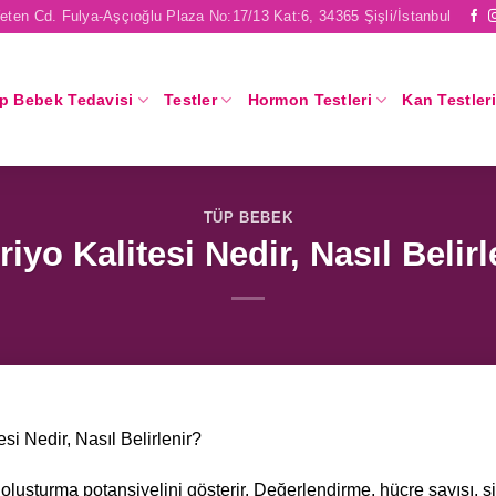
eten Cd. Fulya-Aşçıoğlu Plaza No:17/13 Kat:6, 34365 Şişli/İstanbul
p Bebek Tedavisi
Testler
Hormon Testleri
Kan Testleri
TÜP BEBEK
iyo Kalitesi Nedir, Nasıl Belirl
si Nedir, Nasıl Belirlenir?
oluşturma potansiyelini gösterir. Değerlendirme, hücre sayısı, si