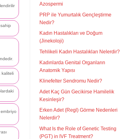
Azospermi
ndirilir
PRP ile Yumurtalık Gençleştirme
Nedir?
 sahip
Kadın Hastalıkları ve Doğum
(Jinekoloji)
Tehlikeli Kadın Hastalıkları Nelerdir?
emdedir.
Kadınlarda Genital Organların
Anatomik Yapısı
kaliteli
Klinefelter Sendromu Nedir?
lardaki
Adet Kaç Gün Gecikirse Hamilelik
Kesinleşir?
Erken Adet (Regl) Görme Nedenleri
ı embriyo
Nelerdir?
What Is the Role of Genetic Testing
rası
(PGT) in IVF Treatment?