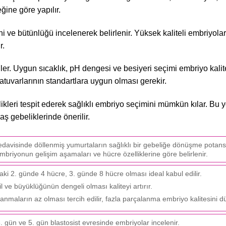
ine göre yapılır.
i ve bütünlüğü incelenerek belirlenir. Yüksek kaliteli embriyolar
r.
ler. Uygun sıcaklık, pH dengesi ve besiyeri seçimi embriyo kalit
atuvarlarının standartlara uygun olması gerekir.
leri tespit ederek sağlıklı embriyo seçimini mümkün kılar. Bu 
aş gebeliklerinde önerilir.
tedavisinde döllenmiş yumurtaların sağlıklı bir gebeliğe dönüşme potansi
 embriyonun gelişim aşamaları ve hücre özelliklerine göre belirlenir.
i 2. günde 4 hücre, 3. günde 8 hücre olması ideal kabul edilir.
 ve büyüklüğünün dengeli olması kaliteyi artırır.
nmaların az olması tercih edilir, fazla parçalanma embriyo kalitesini d
 gün ve 5. gün blastosist evresinde embriyolar incelenir.