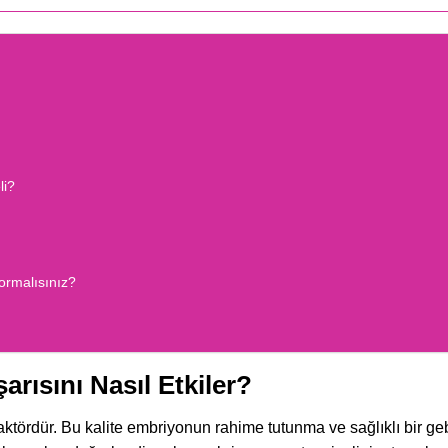
li?
ormalısınız?
rısını Nasıl Etkiler?
faktördür. Bu kalite embriyonun rahime tutunma ve sağlıklı bir ge