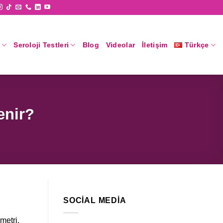
Seroloji Testleri
Blog
Videolar
İletişim
Türkçe
enir?
SOCIAL MEDIA
metri,