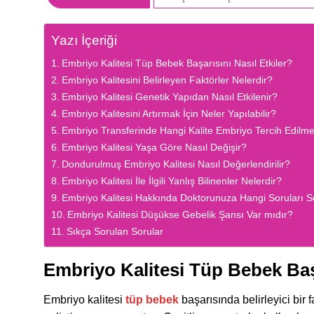
Yazı İçeriği
Embriyo Kalitesi Tüp Bebek Başarısını Nasıl Etkiler?
Embriyo Kalitesini Belirleyen Faktörler Nelerdir?
Embriyo Kalitesi Genetik Yapıdan Nasıl Etkilenir?
Embriyo Kalitesini Artırmak İçin Neler Yapılabilir?
Embriyo Transferinde Hangi Kalite Embriyo Tercih Edilme
Embriyo Kalitesi Yaşa Göre Nasıl Değişir?
Dondurulmuş Embriyo Kalitesi Nasıl Değerlendirilir?
Embriyo Kalitesi İle İlgili Yanlış Bilinenler Nelerdir?
Embriyo Kalitesi Hakkında Doktorunuza Hangi Soruları S
Embriyo Kalitesi Düşükse Gebelik Şansı Var mıdır?
Sıkça Sorulan Sorular
Embriyo Kalitesi Tüp Bebek Başa
Embriyo kalitesi
tüp bebek
başarısında belirleyici bir 