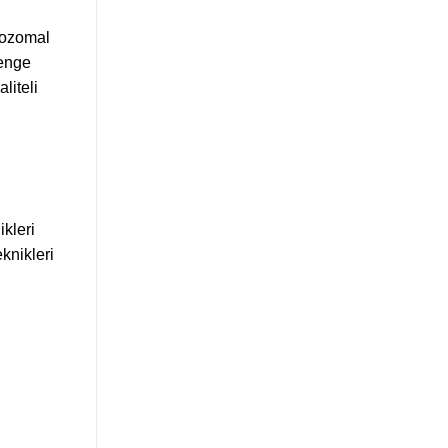
omozomal
denge
liteli
ikleri
eknikleri