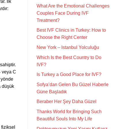
r. İlk
What Are the Emotional Challenges
rdır:
Couples Face During IVF
Treatment?
Best IVF Clinics in Turkey: How to
Choose the Right Center
New York – Istanbul Yolculuğu
Which Is the Best Country to Do
IVF?
ahiptir.
B veya C
Is Turkey a Good Place for IVF?
z yönde
Sofya’dan Gelen Bu Güzel Haberle
ha düşük
Güne Başladık
Beraber Her Şey Daha Güzel
Thanks World for Bringing Such
Beautiful Souls Into My Life
fiziksel
Doktorumuzun Yeni Yaşını Kutlarız