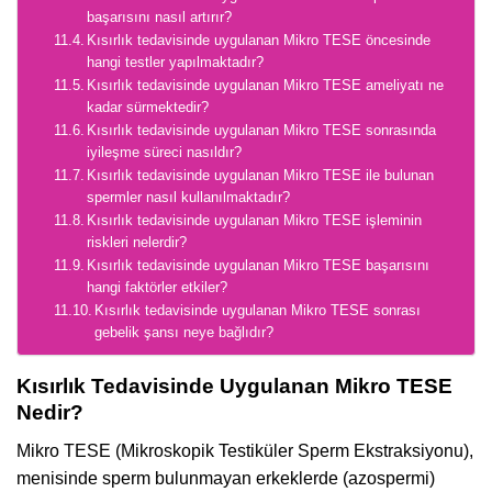
başarısını nasıl artırır?
Kısırlık tedavisinde uygulanan Mikro TESE öncesinde
hangi testler yapılmaktadır?
Kısırlık tedavisinde uygulanan Mikro TESE ameliyatı ne
kadar sürmektedir?
Kısırlık tedavisinde uygulanan Mikro TESE sonrasında
iyileşme süreci nasıldır?
Kısırlık tedavisinde uygulanan Mikro TESE ile bulunan
spermler nasıl kullanılmaktadır?
Kısırlık tedavisinde uygulanan Mikro TESE işleminin
riskleri nelerdir?
Kısırlık tedavisinde uygulanan Mikro TESE başarısını
hangi faktörler etkiler?
Kısırlık tedavisinde uygulanan Mikro TESE sonrası
gebelik şansı neye bağlıdır?
Kısırlık Tedavisinde Uygulanan Mikro TESE
Nedir?
Mikro TESE (Mikroskopik Testiküler Sperm Ekstraksiyonu),
menisinde sperm bulunmayan erkeklerde (azospermi)