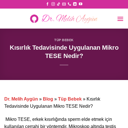
Skip
to
content
TÜP BEBEK
Kısırlık Tedavisinde Uygulanan Mikro
TESE Nedir?
Dr. Melih Aygün
»
Blog
»
Tüp Bebek
»
Kısırlık
Tedavisinde Uygulanan Mikro TESE Nedir?
Mikro TESE, erkek kısırlığında sperm elde etmek için
kullanılan cerrahi bir yöntemdir. Mikroskop altında testis