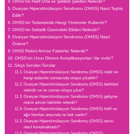
OHSS’nin Hafif Orta ve Şiddetli Şekilleri Nelerdir?
Ovaryan Hiperstimülasyon Sendromu (OHSS) Nasıl Teşhis
Edilir?
OHSS’nin Tedavisinde Hangi Yöntemler Kullanılır?
OHSS’nin Gebelik Üzerindeki Etkileri Nelerdir?
Ovaryan Hiperstimülasyon Sendromu (OHSS) Nasıl
Önlenir?
OHSS Riskini Artıran Faktörler Nelerdir?
OHSS’nin Uzun Dönem Komplikasyonları Var mıdır?
Sıkça Sorulan Sorular
Ovaryan Hiperstimülasyon Sendromu (OHSS) nedir ve
hangi tedaviler sonrasında ortaya çıkabilir?
Ovaryan Hiperstimülasyon Sendromu (OHSS) belirtileri
nelerdir ve ne zaman ortaya çıkar?
Ovaryan Hiperstimülasyon Sendromu (OHSS) gelişme
riskini artıran faktörler nelerdir?
Ovaryan Hiperstimülasyon Sendromu (OHSS) hafif ve
ağır formları arasında ne fark vardır?
Ovaryan Hiperstimülasyon Sendromu (OHSS) tanısı
nasıl konulmaktadır?
Ovaryan Hiperstimülasyon Sendromu (OHSS)