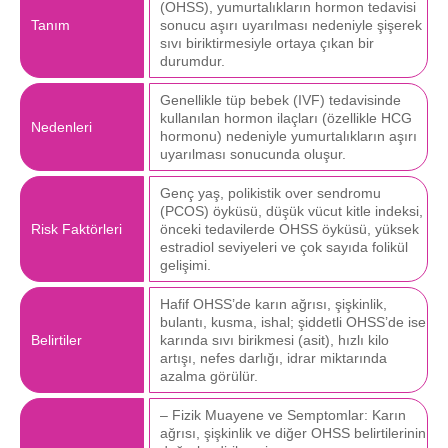
(OHSS), yumurtalıkların hormon tedavisi
Tanım
sonucu aşırı uyarılması nedeniyle şişerek
sıvı biriktirmesiyle ortaya çıkan bir
durumdur.
Genellikle tüp bebek (IVF) tedavisinde
kullanılan hormon ilaçları (özellikle HCG
Nedenleri
hormonu) nedeniyle yumurtalıkların aşırı
uyarılması sonucunda oluşur.
Genç yaş, polikistik over sendromu
(PCOS) öyküsü, düşük vücut kitle indeksi,
Risk Faktörleri
önceki tedavilerde OHSS öyküsü, yüksek
estradiol seviyeleri ve çok sayıda folikül
gelişimi.
Hafif OHSS’de karın ağrısı, şişkinlik,
bulantı, kusma, ishal; şiddetli OHSS’de ise
Belirtiler
karında sıvı birikmesi (asit), hızlı kilo
artışı, nefes darlığı, idrar miktarında
azalma görülür.
– Fizik Muayene ve Semptomlar: Karın
ağrısı, şişkinlik ve diğer OHSS belirtilerinin