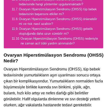
tedavisinde hangi yöntemler uygulanmaktadır?
Ovaryan Hiperstimülasyon Sendromu (OHSS) tüp bebek
tedavisinin başarısını etkiler mi?
Ovaryan Hiperstimülasyon Sendromu (OHSS) önlenebilir
mi ve risk nasıl azaltılır?
Ovaryan Hiperstimülasyon Sendromu (OHSS) gebelik
oluştuğunda daha uzun sürebilir mi?
Ovaryan Hiperstimülasyon Sendromu (OHSS) nedeniyle
ne zaman acil tıbbi yardım alınmalıdır?
Ovaryan Hiperstimülasyon Sendromu (OHSS)
Nedir?
Ovaryan Hiperstimülasyon Sendromu (OHSS), tüp bebek
tedavisinde yumurtalıkların aşırı uyarılması sonucu ortaya
çıkan bir komplikasyondur. Yumurtalıkların normalden fazla
büyümesiyle birlikte karında sıvı birikimi, şişlik, ağrı,
bulantı, hızlı kilo artışı ve nefes darlığı gibi belirtiler
görülebilir. Hafif olgularda dinlenme ve sıvı desteği yeterli
olurken, ağır vakalarda hastanede tedavi gerekebilir.