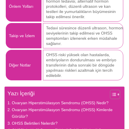
hormon tedavisi, alternatif hormon
Önlem Yolları
protokolleri, düzenli ultrason ve kan
testleri ile yumurtalıkların büyümesinin
takip edilmesi önerilir.
Tedavi süresince düzenli ultrason, hormon
seviyelerinin takip edilmesi ve OHSS
Takip ve İzlem
semptomları izlenerek erken müdahale
sağlanır.
OHSS riski yüksek olan hastalarda,
embriyoların dondurulması ve embriyo
Diğer Notlar
transferinin daha sonraki bir döngüde
yapılması riskleri azaltmak için tercih
edilebilir.
Yazı İçeriği
Ovaryan Hiperstimülasyon Sendromu (OHSS) Nedir?
Ovaryan Hiperstimülasyon Sendromu (OHSS) Kimlerde
Görülür?
OHSS Belirtileri Nelerdir?