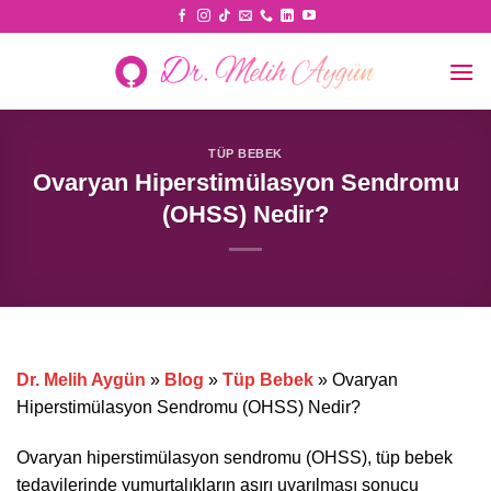
Skip
to
content
TÜP BEBEK
Ovaryan Hiperstimülasyon Sendromu
(OHSS) Nedir?
Dr. Melih Aygün
»
Blog
»
Tüp Bebek
»
Ovaryan
Hiperstimülasyon Sendromu (OHSS) Nedir?
Ovaryan hiperstimülasyon sendromu (OHSS), tüp bebek
tedavilerinde yumurtalıkların aşırı uyarılması sonucu