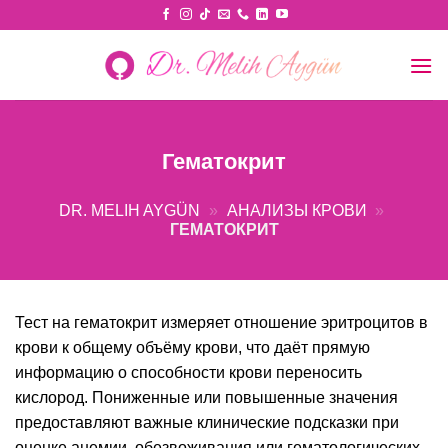
Skip
to
content
Гематокрит
DR. MELIH AYGÜN
»
АНАЛИЗЫ КРОВИ
»
ГЕМАТОКРИТ
Тест на гематокрит измеряет отношение эритроцитов в
крови к общему объёму крови, что даёт прямую
информацию о способности крови переносить
кислород. Пониженные или повышенные значения
предоставляют важные клинические подсказки при
оценке анемии, обезвоживания или гематологических