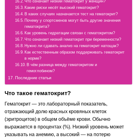
Что означает низкий гематокрит у женщин?
Какие риски несёт высокий гематокрит?
В каких случаях назначается тест на гематокрит?
Почему у спортсменов могут быть другие значения
гематокрита?
Как уровень гидратации связан с гематокритом?
Что означает низкий гематокрит при беременности?
Нужно ли сдавать анализ на гематокрит натощак?
Как естественным образом поддерживать гематокрит
в норме?
В чём разница между гематокритом и
гемоглобином?
Последние статьи
Что такое гематокрит?
Гематокрит — это лабораторный показатель,
отражающий долю красных кровяных клеток
(эритроцитов) в общем объёме крови. Обычно
выражается в процентах (%). Низкий уровень может
указывать на анемию, а высокий — на потерю