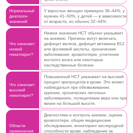
Нормальный
У взрослых женщин примерно 36–44%, у
диапазон
мужчин 41–50%, у детей — в зависимости
значений
от возраста, но обычно 32–44%.
Низкое значение HCT обычно указывает
на анемию. Причины могут включать
Что означает
дефицит железа, дефицит витамина B12
низкий
или фолиевой кислоты, хронические
гематокрит?
заболевания, кровопотерю, угнетение
костного мозга или некоторые
наследственные болезни.
Повышенный HCT указывает на высокий
процент эритроцитов в крови. Это может
Что означает
наблюдаться при обезвоживании,
высокий
курении, хронических легочных
гематокрит?
заболеваниях, полицитемии вера или при
жизни на большой высоте.
Диагностика и контроль анемии, оценка
кровопотери, общие медицинские
Области
обследования, мониторинг кислородной
применения
способности крови, наблюдение за