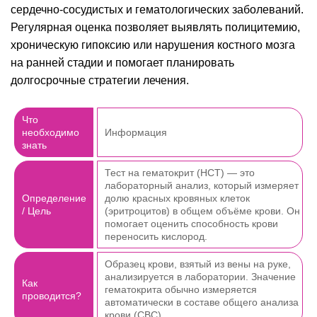
сердечно-сосудистых и гематологических заболеваний.
Регулярная оценка позволяет выявлять полицитемию,
хроническую гипоксию или нарушения костного мозга
на ранней стадии и помогает планировать
долгосрочные стратегии лечения.
Что
необходимо
Информация
знать
Тест на гематокрит (HCT) — это
лабораторный анализ, который измеряет
Определение
долю красных кровяных клеток
/ Цель
(эритроцитов) в общем объёме крови. Он
помогает оценить способность крови
переносить кислород.
Образец крови, взятый из вены на руке,
анализируется в лаборатории. Значение
Как
гематокрита обычно измеряется
проводится?
автоматически в составе общего анализа
крови (CBC).