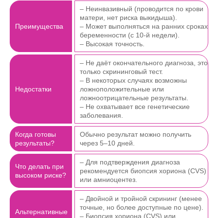
– Неинвазивный (проводится по крови
матери, нет риска выкидыша).
Преимущества
– Может выполняться на ранних сроках
беременности (с 10-й недели).
– Высокая точность.
– Не даёт окончательного диагноза, это
только скрининговый тест.
– В некоторых случаях возможны
Недостатки
ложноположительные или
ложноотрицательные результаты.
– Не охватывает все генетические
заболевания.
Когда готовы
Обычно результат можно получить
результаты?
через 5–10 дней.
– Для подтверждения диагноза
Что делать при
рекомендуется биопсия хориона (CVS)
высоком риске?
или амниоцентез.
– Двойной и тройной скрининг (менее
точные, но более доступные по цене).
Альтернативные
– Биопсия хориона (CVS) или