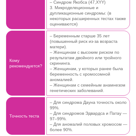
– Синдром Якобса (47,XYY)
3. Микроделеционные и
дупликационные синдромы: (в
некоторых расширенных тестах также
оцениваются)
– Беременным старше 35 лет
(повышенный риск из-за возраста
матери).
– Женщинам с высоким риском по
результатам двойного или тройного
Кому
скрининга.
рекомендуется?
– Женщинам, у которых ранее была
беременность с хромосомной
аномалией.
– Женщинам с семейным анамнезом
генетических заболеваний.
– Для синдрома Дауна точность около
99%.
– Для синдромов Эдвардса и Патау —
Точность теста
97–99%.
– Для аномалий половых хромосом —
более 90%.