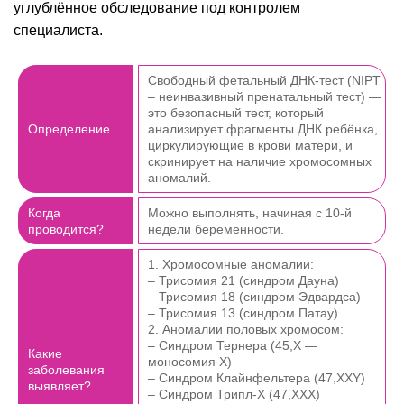
углублённое обследование под контролем
специалиста.
Свободный фетальный ДНК-тест (NIPT
– неинвазивный пренатальный тест) —
это безопасный тест, который
Определение
анализирует фрагменты ДНК ребёнка,
циркулирующие в крови матери, и
скринирует на наличие хромосомных
аномалий.
Когда
Можно выполнять, начиная с 10-й
проводится?
недели беременности.
1. Хромосомные аномалии:
– Трисомия 21 (синдром Дауна)
– Трисомия 18 (синдром Эдвардса)
– Трисомия 13 (синдром Патау)
2. Аномалии половых хромосом:
– Синдром Тернера (45,X —
Какие
моносомия X)
заболевания
– Синдром Клайнфельтера (47,XXY)
выявляет?
– Синдром Трипл-Х (47,XXX)