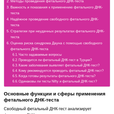
Методы проведения фетального ДНК-теста
Важность и показания к применению фетального ДНК-
теста
Надёжное проведение свободного фетального ДНК-
теста
Стратегии при неудачных результатах фетального ДНК-
теста
Оценка риска синдрома Дауна с помощью свободного
фетального ДНК-теста
Часто задаваемые вопросы
Проводится ли фетальный ДНК-тест в Турции?
Какие заболевания выявляет фетальный ДНК-тест?
Кому рекомендуется проводить фетальный ДНК-тест?
Когда готовы результаты фетального ДНК-теста?
Одинаковы ли тесты Nifty и фетальный ДНК-тест?
Основные функции и сферы применения
фетального ДНК-теста
Свободный фетальный ДНК-тест анализирует