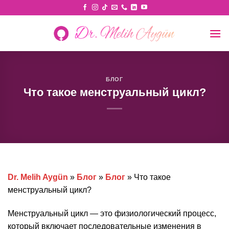
Skip
to
content
БЛОГ
Что такое менструальный цикл?
Dr. Melih Aygün
»
Блог
»
Блог
»
Что такое
менструальный цикл?
Менструальный цикл — это физиологический процесс,
который включает последовательные изменения в