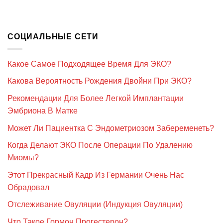
СОЦИАЛЬНЫЕ СЕТИ
Какое Самое Подходящее Время Для ЭКО?
Какова Вероятность Рождения Двойни При ЭКО?
Рекомендации Для Более Легкой Имплантации
Эмбриона В Матке
Может Ли Пациентка С Эндометриозом Забеременеть?
Когда Делают ЭКО После Операции По Удалению
Миомы?
Этот Прекрасный Кадр Из Германии Очень Нас
Обрадовал
Отслеживание Овуляции (Индукция Овуляции)
Что Такое Гормон Прогестерон?