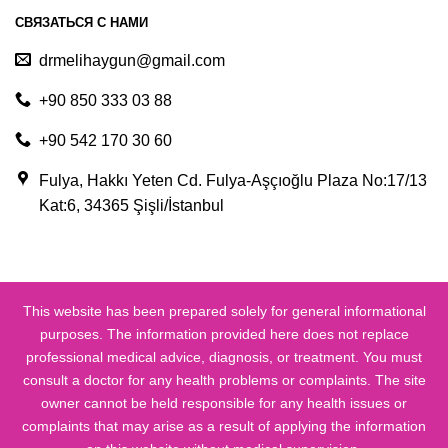
СВЯЗАТЬСЯ С НАМИ
drmelihaygun@gmail.com
+90 850 333 03 88
+90 542 170 30 60
Fulya, Hakkı Yeten Cd. Fulya-Aşçıoğlu Plaza No:17/13
Kat:6, 34365 Şişli/İstanbul
This website has been prepared solely for general informational
purposes. The information provided here does not replace
professional medical advice, diagnosis, or treatment. You must
consult a doctor for any health problems or complaints. The site
owner cannot be held responsible for any health issues or
complaints that may arise as a result of applying the information