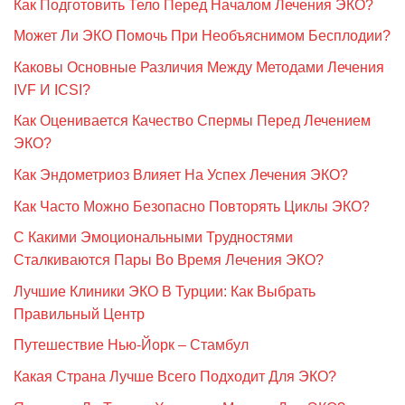
Как Подготовить Тело Перед Началом Лечения ЭКО?
Может Ли ЭКО Помочь При Необъяснимом Бесплодии?
Каковы Основные Различия Между Методами Лечения
IVF И ICSI?
Как Оценивается Качество Спермы Перед Лечением
ЭКО?
Как Эндометриоз Влияет На Успех Лечения ЭКО?
Как Часто Можно Безопасно Повторять Циклы ЭКО?
С Какими Эмоциональными Трудностями
Сталкиваются Пары Во Время Лечения ЭКО?
Лучшие Клиники ЭКО В Турции: Как Выбрать
Правильный Центр
Путешествие Нью-Йорк – Стамбул
Какая Страна Лучше Всего Подходит Для ЭКО?