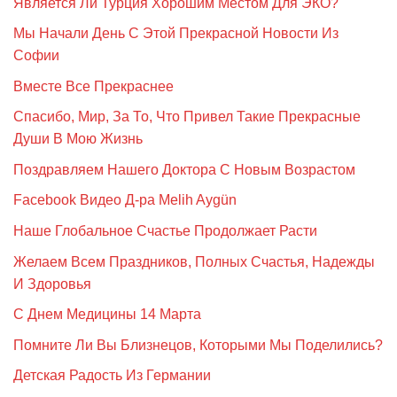
Является Ли Турция Хорошим Местом Для ЭКО?
Мы Начали День С Этой Прекрасной Новости Из
Софии
Вместе Все Прекраснее
Спасибо, Мир, За То, Что Привел Такие Прекрасные
Души В Мою Жизнь
Поздравляем Нашего Доктора С Новым Возрастом
Facebook Видео Д-ра Melih Aygün
Наше Глобальное Счастье Продолжает Расти
Желаем Всем Праздников, Полных Счастья, Надежды
И Здоровья
С Днем Медицины 14 Марта
Помните Ли Вы Близнецов, Которыми Мы Поделились?
Детская Радость Из Германии