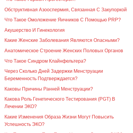
Обструктивная Азооспермия, Связанная С Закупоркой
Что Такое Омоложение Яичников С Помощью PRP?
Акушерство И Гинекология
Какие Женские Заболевания Являются Опасными?
Анатомическое Строение Женских Половых Органов
Что Такое Синдром Клайнфельтера?
Через Сколько Дней Задержки Менструации
Беременность Подтверждается?
Каковы Причины Ранней Менструации?
Какова Роль Генетического Тестирования (PGT) В
Лечении ЭКО?
Какие Изменения Образа Жизни Могут Повысить
Успешность ЭКО?