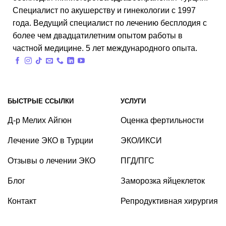
Специалист по акушерству и гинекологии с 1997
года. Ведущий специалист по лечению бесплодия с
более чем двадцатилетним опытом работы в
частной медицине. 5 лет международного опыта.
БЫСТРЫЕ ССЫЛКИ
УСЛУГИ
Д-р Мелих Айгюн
Оценка фертильности
Лечение ЭКО в Турции
ЭКО/ИКСИ
Отзывы о лечении ЭКО
ПГД/ПГС
Блог
Заморозка яйцеклеток
Контакт
Репродуктивная хирургия