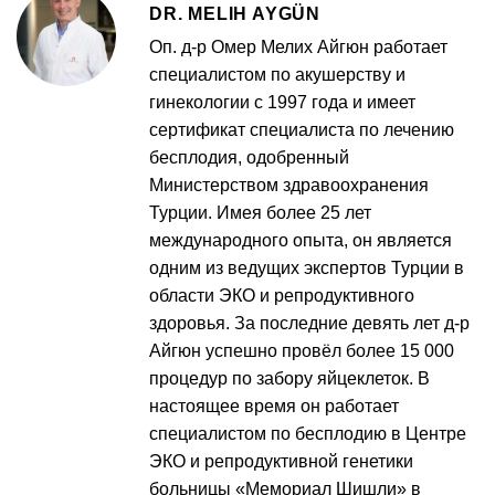
DR. MELIH AYGÜN
Оп. д-р Омер Мелих Айгюн работает
специалистом по акушерству и
гинекологии с 1997 года и имеет
сертификат специалиста по лечению
бесплодия, одобренный
Министерством здравоохранения
Турции. Имея более 25 лет
международного опыта, он является
одним из ведущих экспертов Турции в
области ЭКО и репродуктивного
здоровья. За последние девять лет д-р
Айгюн успешно провёл более 15 000
процедур по забору яйцеклеток. В
настоящее время он работает
специалистом по бесплодию в Центре
ЭКО и репродуктивной генетики
больницы «Мемориал Шишли» в