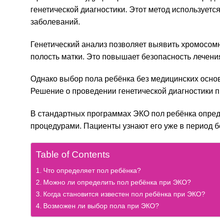
генетической диагностики. Этот метод использует
заболеваний.
Генетический анализ позволяет выявить хромосом
полость матки. Это повышает безопасность лечени
Однако выбор пола ребёнка без медицинских осно
Решение о проведении генетической диагностики п
В стандартных программах ЭКО пол ребёнка опред
процедурами. Пациенты узнают его уже в период 
Table of Contents
Что определяет пол ребёнка?
Можно ли определить пол ребёнка при ЭКО?
Когда становится известен пол ребёнка при ЭКО?
Возможен ли выбор пола при ЭКО?