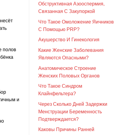
Обструктивная Азооспермия,
Связанная С Закупоркой
 несёт
Что Такое Омоложение Яичников
ать
С Помощью PRP?
Акушерство И Гинекология
е полов
Какие Женские Заболевания
ебёнка
Являются Опасными?
Анатомическое Строение
Женских Половых Органов
Что Такое Синдром
бор
Клайнфельтера?
тичным и
Через Сколько Дней Задержки
Менструации Беременность
Подтверждается?
но
Каковы Причины Ранней