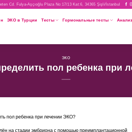
eten Cd. Fulya-Aşçıoğlu Plaza No:17/13 Kat:6, 34365 Şişli/İstanbul
юн
ЭКО в Турции
Тесты
Гормональные тесты
Анали
ЭКО
ределить пол ребенка при 
ть пол ребенка при лечении ЭКО?
елён на стадии эмбриона с помощью преимплантационной