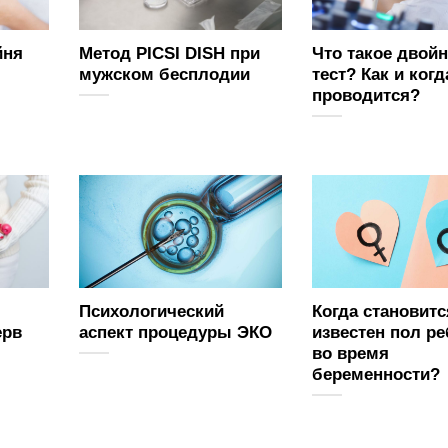
йня
Метод PICSI DISH при
Что такое двой
мужском бесплодии
тест? Как и когд
проводится?
Психологический
Когда становитс
ерв
аспект процедуры ЭКО
известен пол ре
во время
беременности?