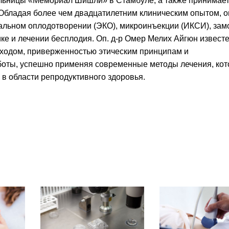
ольницы «Мемориал Шишли» в Стамбуле, а также принимае
 Обладая более чем двадцатилетним клиническим опытом, о
альном оплодотворении (ЭКО), микроинъекции (ИКСИ), зам
ике и лечении бесплодия. Оп. д-р Омер Мелих Айгюн извест
ходом, приверженностью этическим принципам и
оты, успешно применяя современные методы лечения, ко
в области репродуктивного здоровья.