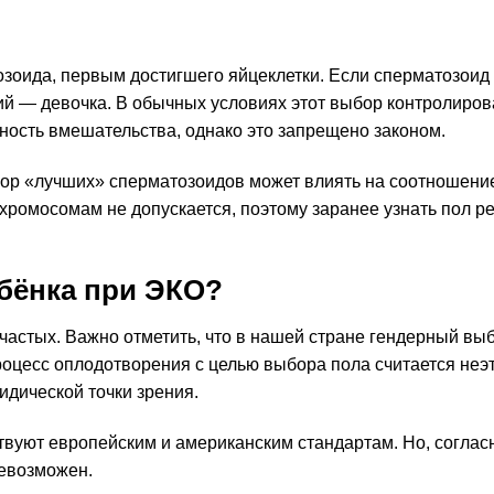
?
оида, первым достигшего яйцеклетки. Если сперматозоид
кий — девочка. В обычных условиях этот выбор контролиров
ность вмешательства, однако это запрещено законом.
ор «лучших» сперматозоидов может влиять на соотношени
хромосомам не допускается, поэтому заранее узнать пол р
бёнка при ЭКО?
частых. Важно отметить, что в нашей стране гендерный вы
роцесс оплодотворения с целью выбора пола считается неэ
идической точки зрения.
твуют европейским и американским стандартам. Но, соглас
евозможен.