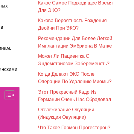
Какое Самое Подходящее Время
нных
Для ЭКО?
Какова Вероятность Рождения
 в
Двойни При ЭКО?
Рекомендации Для Более Легкой
Имплантации Эмбриона В Матке
инам.
Может Ли Пациентка С
Эндометриозом Забеременеть?
инскими
Когда Делают ЭКО После
Операции По Удалению Миомы?
Этот Прекрасный Кадр Из
Германии Очень Нас Обрадовал
Отслеживание Овуляции
(Индукция Овуляции)
Что Такое Гормон Прогестерон?