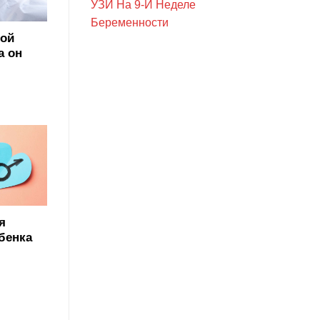
УЗИ На 9-Й Неделе
Беременности
ной
а он
я
бенка