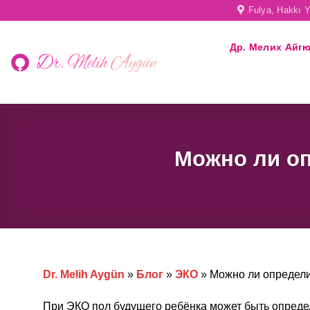
Skip
Fulya, Hakkı Y
to
content
Др. Мелих Айг
Можно ли оп
Dr. Melih Aygün
»
Блог
»
ЭКО
»
Можно ли определи
При ЭКО пол будущего ребёнка может быть опред