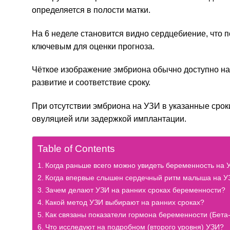
определяется в полости матки.
На 6 неделе становится видно сердцебиение, что 
ключевым для оценки прогноза.
Чёткое изображение эмбриона обычно доступно на 
развитие и соответствие сроку.
При отсутствии эмбриона на УЗИ в указанные срок
овуляцией или задержкой имплантации.
Table of Contents
Когда раньше всего можно увидеть беременность на 
Когда впервые слышен сердечный ритм малыша на У
Зачем делают УЗИ на ранних сроках беременности?
Какой метод УЗИ выбирают на ранних сроках?
Как связаны показатели гормона беременности (Бета
Что исследуют на подробном (второго уровня) УЗИ?