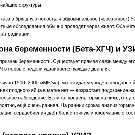
ьчайшие структуры.
 таза в брюшную полость, и абдоминальное (через живот) 
тные обследования обычно проводят через живот. Оба мет
жат радиации.
она беременности (Бета-ХГЧ) и УЗ
признак беременности. Существует прямая связь между ег
Ч в первые недели удваивается каждые два дня.
обычно 1500–2000 мМЕ/мл), мы ожидаем увидеть плодное яй
иях плодного яйца в матке нет — возрастает подозрение на
ельное наблюдение. Если же уровень гормона ниже, отсут
роятно, ещё очень ранняя. На ранних сроках анализ гормо
лизация сердцебиения даёт более точную информацию о сос