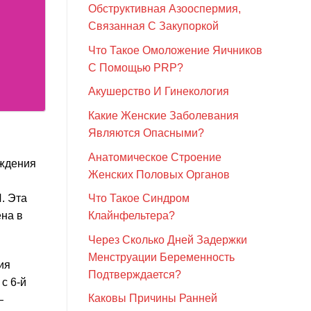
Обструктивная Азооспермия,
Связанная С Закупоркой
Что Такое Омоложение Яичников
С Помощью PRP?
Акушерство И Гинекология
Какие Женские Заболевания
Являются Опасными?
Анатомическое Строение
рждения
Женских Половых Органов
. Эта
Что Такое Синдром
ена в
Клайнфельтера?
Через Сколько Дней Задержки
Менструации Беременность
ия
Подтверждается?
с 6-й
Каковы Причины Ранней
—