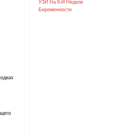
УЗИ На 9-Й Неделе
Беременности
ходках
бщего