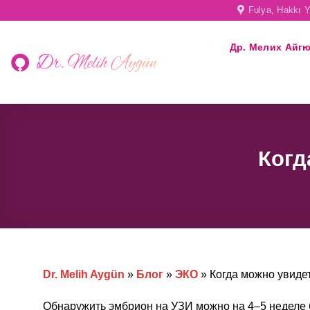
Skip
Fulya, Hakkı Y
to
content
Др. Мелих Айг
Когд
Dr. Melih Aygün
»
Блог
»
ЭКО
»
Когда можно увиде
Обнаружить эмбрион на УЗИ можно на 4–5 неделе 