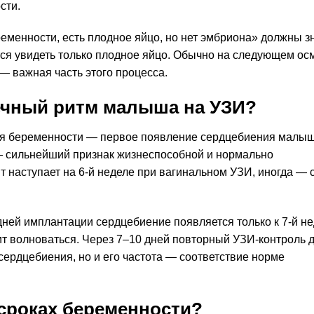
сти.
ременности, есть плодное яйцо, но нет эмбриона» должны зн
тся увидеть только плодное яйцо. Обычно на следующем ос
— важная часть этого процесса.
ечный ритм малыша на УЗИ?
ия беременности — первое появление сердцебиения малыш
 сильнейший признак жизнеспособной и нормально
наступает на 6-й неделе при вагинальном УЗИ, иногда — с
дней имплантации сердцебиение появляется только к 7-й не
оит волноваться. Через 7–10 дней повторный УЗИ-контроль 
 сердцебиения, но и его частота — соответствие норме
 сроках беременности?