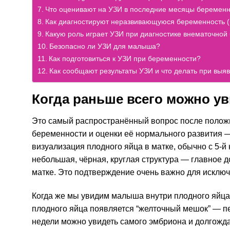
Что оценивают на УЗИ в последние месяцы беремен
Как диагностируют неразвивающуюся беременность 
Какую роль играет УЗИ при диагностике внематочной
Безопасно ли УЗИ для малыша?
Как подготовиться к УЗИ при беременности?
Как сообщают результаты УЗИ и что делать при выя
Когда раньше всего можно у
Это самый распространённый вопрос после положи
беременности и оценки её нормального развития 
визуализация плодного яйца в матке, обычно с 5-
небольшая, чёрная, круглая структура — главное д
матке. Это подтверждение очень важно для исклю
Когда же мы увидим малыша внутри плодного яйца
плодного яйца появляется “желточный мешок” — п
недели можно увидеть самого эмбриона и долгожд