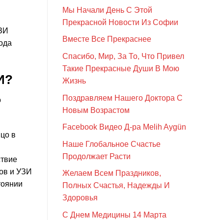
Мы Начали День С Этой
Прекрасной Новости Из Софии
УЗИ
Вместе Все Прекраснее
ода
Спасибо, Мир, За То, Что Привел
Такие Прекрасные Души В Мою
И?
Жизнь
Поздравляем Нашего Доктора С
о
Новым Возрастом
Facebook Видео Д-ра Melih Aygün
цо в
Наше Глобальное Счастье
Продолжает Расти
ствие
нов и УЗИ
Желаем Всем Праздников,
тоянии
Полных Счастья, Надежды И
Здоровья
С Днем Медицины 14 Марта