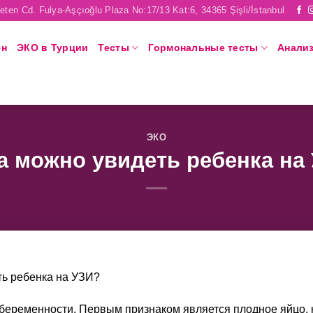
eten Cd. Fulya-Aşçıoğlu Plaza No:17/13 Kat:6, 34365 Şişli/İstanbul
юн
ЭКО в Турции
Тесты
Гормональные тесты
Анали
ЭКО
а можно увидеть ребенка на
ть ребенка на УЗИ?
беременности. Первым признаком является плодное яйцо, 