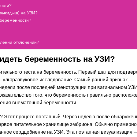
ности?
(выкидыш) на УЗИ?
 беременности?
влении отклонений?
видеть беременность на УЗИ?
тельного теста на беременность. Первый шаг для подтве
— ультразвуковое исследование. Самый ранний признак —
й недели после последней менструации при вагинальном УЗИ
оказательство того, что беременность правильно располож
чения внематочной беременности.
? Этот процесс поэтапный. Через неделю после обнаружен
ервое питательное хранилище эмбриона. Обычно примерно 
анное сердцебиение на УЗИ. Эта поэтапная визуализация 