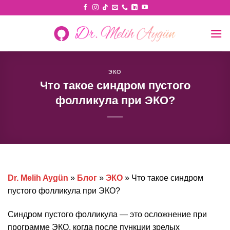
Skip
to
content
ЭКО
Что такое синдром пустого
фолликула при ЭКО?
Dr. Melih Aygün
»
Блог
»
ЭКО
»
Что такое синдром
пустого фолликула при ЭКО?
Синдром пустого фолликула — это осложнение при
программе ЭКО, когда после пункции зрелых