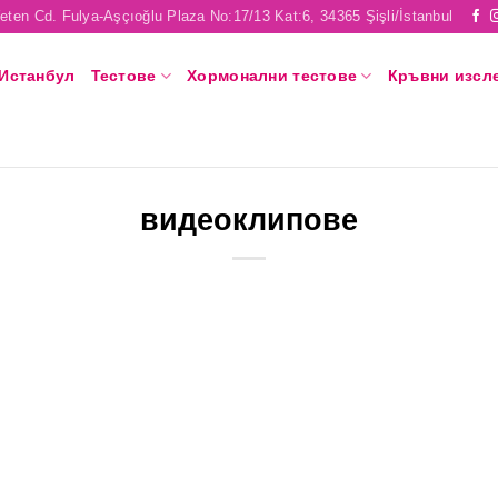
eten Cd. Fulya-Aşçıoğlu Plaza No:17/13 Kat:6, 34365 Şişli/İstanbul
 Истанбул
Тестове
Хормонални тестове
Кръвни изсл
видеоклипове