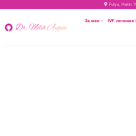
Skip
Fulya, Hakkı Y
to
content
За мен
IVF лечение