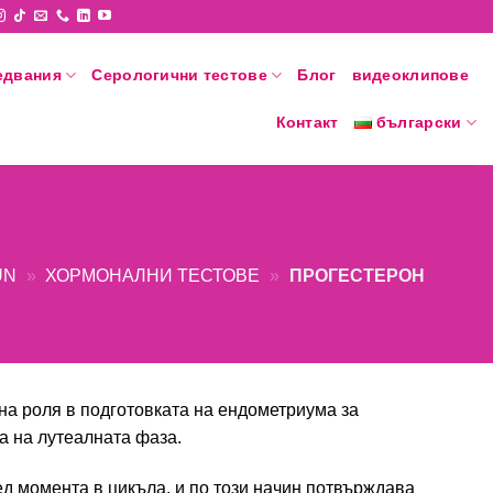
едвания
Серологични тестове
Блог
видеоклипове
Контакт
български
ÜN
»
ХОРМОНАЛНИ ТЕСТОВЕ
»
ПРОГЕСТЕРОН
чна роля в подготовката на ендометриума за
а на лутеалната фаза.
д момента в цикъла, и по този начин потвърждава