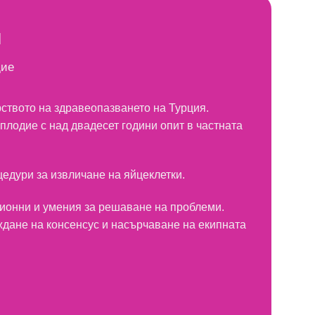
н
дие
ството на здравеопазването на Турция.
плодие с над двадесет години опит в частната
едури за извличане на яйцеклетки.
ионни и умения за решаване на проблеми.
дане на консенсус и насърчаване на екипната