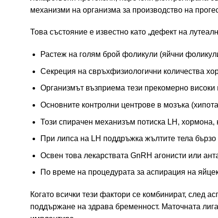
механизми на организма за производство на проге
Това състояние е известно като „дефект на лутеалн
Растеж на голям брой фоликули (яйчни фоликул
Секреция на свръхфизиологични количества хо
Организмът възприема тези прекомерно високи н
Основните контролни центрове в мозъка (хипот
Този спирачен механизъм потиска LH, хормона, 
При липса на LH поддръжка жълтите тела бързо 
Освен това лекарствата GnRH агонисти или ант
По време на процедурата за аспирация на яйцек
Когато всички тези фактори се комбинират, след а
поддържане на здрава бременност. Маточната лига