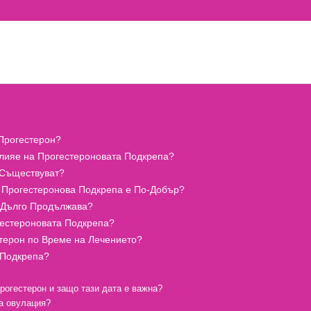
 Прогестерон?
 Влияе на Прогестероновата Подкрепа?
 Съществуват?
а Прогестеронова Подкрепа е По-Добър?
о Дълго Продължава?
гестероновата Подкрепа?
терон по Време на Лечението?
 Подкрепа?
прогестерон и защо тази дата е важна?
ла овулация?