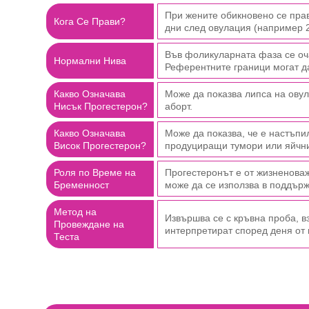
При жените обикновено се пра
Кога Се Прави?
дни след овулация (например 2
Във фоликуларната фаза се оча
Нормални Нива
Референтните граници могат да
Какво Означава
Може да показва липса на ову
Нисък Прогестерон?
аборт.
Какво Означава
Може да показва, че е настъпи
Висок Прогестерон?
продуциращи тумори или яйчни
Роля по Време на
Прогестеронът е от жизненова
Бременност
може да се използва в поддърж
Метод на
Извършва се с кръвна проба, вз
Провеждане на
интерпретират според деня от
Теста