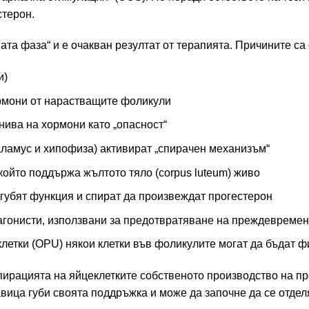
стерон.
ата фаза“ и е очакван резултат от терапията. Причините са
и)
рмони от нарастващите фоликули
ива на хормони като „опасност“
аламус и хипофиза) активират „спирачен механизъм“
който поддържа жълтото тяло (corpus luteum) живо
губят функция и спират да произвеждат прогестерон
агонисти, използвани за предотвратяване на преждевремен
летки (OPU) някои клетки във фоликулите могат да бъдат 
спирацията на яйцеклетките собственото производство на пр
вица губи своята поддръжка и може да започне да се отдел