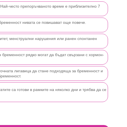
 Най-често препоръчваното време е приблизително 7
 бременност нивата се повишават още повече.
литет, менструални нарушения или ранен спонтанен
н бременност рядко могат да бъдат свързани с хормон-
точната лигавица да стане подходяща за бременност и
бременност.
атите са готови в рамките на няколко дни и трябва да се