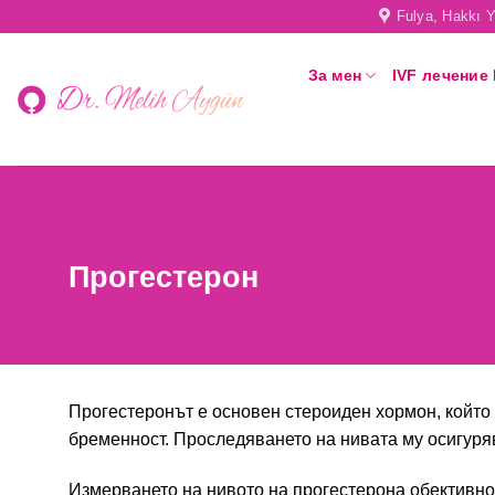
Skip
Fulya, Hakkı Y
to
content
За мен
IVF лечение
Прогестерон
Прогестеронът е основен стероиден хормон, който 
бременност. Проследяването на нивата му осигуря
Измерването на нивото на прогестерона обективно