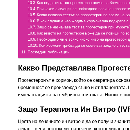
Как недостигът на прогестерон влияе на бременнос
При какви ситуации се наблюдава повишен прогест
Какво показва тестът за прогестерон по време на б
В кои случаи е необходима хормонална подкрепа с
Защо се назначава тест за прогестерон при мъжете
Как нивото на прогестерон може да се повиши по ес
Необходимо ли е всяко ниско ниво на прогестерон д
Кои хормони трябва да се оценяват заедно с теста
Последни публикации
Какво Представлява Прогест
Прогестеронът е хормон, който се секретира основ
бременност се произвежда също и от плацентата. 
имплантацията на ембриона в матката. Ниските ни
Защо Терапията Ин Витро (IV
Целта на лечението ин витро е да се получи значит
лекарствени протоколи, наречени „контролирана о