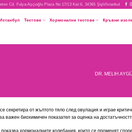
eten Cd. Fulya-Aşçıoğlu Plaza No:17/13 Kat:6, 34365 Şişli/İstanbul
 Истанбул
Тестове
Хормонални тестове
Кръвни изсл
DR. MELIH AYG
се секретира от жълтото тяло след овулация и играе крити
ва важен биохимичен показател за оценка на достатъчностт
 показва хормоналните колебания, които се променят споре