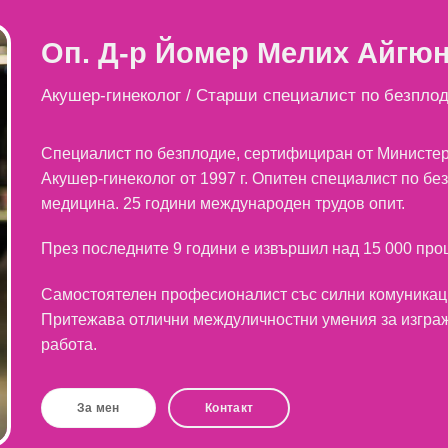
Оп. Д-р Йомер Мелих Айгю
Акушер-гинеколог /
Старши специалист по безпло
Специалист по безплодие, сертифициран от Министер
Акушер-гинеколог от 1997 г. Опитен специалист по без
медицина. 25 години международен трудов опит.
През последните 9 години е извършил над 15 000 проц
Самостоятелен професионалист със силни комуникац
Притежава отлични междуличностни умения за изграж
работа.
За мен
Контакт