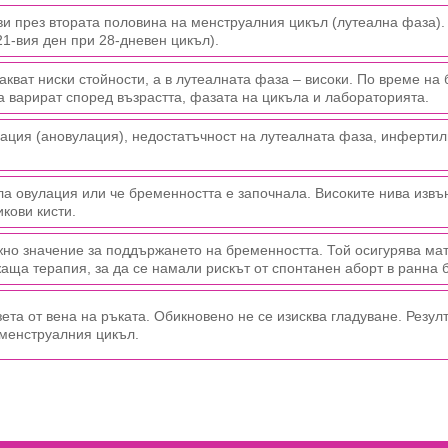
ви през втората половина на менструалния цикъл (лутеална фаза).
1-вия ден при 28-дневен цикъл).
кват ниски стойности, а в лутеалната фаза – високи. По време на
 варират според възрастта, фазата на цикъла и лабораторията.
лация (ановулация), недостатъчност на лутеалната фаза, инферти
ла овулация или че бременността е започнала. Високите нива извъ
кови кисти.
жно значение за поддържането на бременността. Той осигурява ма
аща терапия, за да се намали рискът от спонтанен аборт в ранна 
ета от вена на ръката. Обикновено не се изисква гладуване. Резулт
 менструалния цикъл.