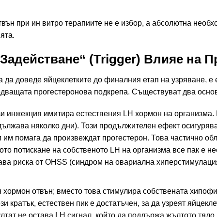
вън при ин витро терапиите не е избор, а абсолютна необхо
ята.
„Задействане“ (Trigger) Влияе на 
за да доведе яйцеклетките до финалния етап на узряване, е 
едващата прогестеронова подкрепа. Съществуват два основн
и инжекция имитира естествения LH хормон на организма. 
дължава няколко дни). Този продължителен ефект осигурява
и им помага да произвеждат прогестерон. Това частично об
то потискане на собственото LH на организма все пак е н
чава риска от OHSS (синдром на овариална хиперстимулаци
 хормон отвън; вместо това стимулира собствената хипофи
 Този кратък, естествен пик е достатъчен, за да узреят яйце
зултат не остава LH сигнал, който да поддържа жълтото тяло