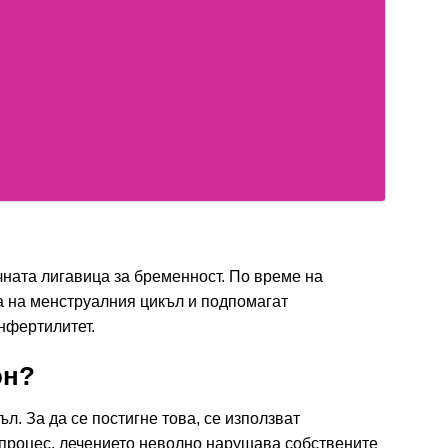
чната лигавица за бременност. По време на
а на менструалния цикъл и подпомагат
нфертилитет.
он?
л. За да се постигне това, се използват
 процес, лечението неволно нарушава собствените