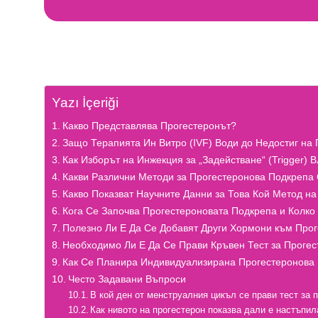
Yazı İçeriği
Какво Представлява Прогестеронът?
Защо Терапията Ин Витро (IVF) Води до Недостиг на
Как Изборът на Инжекция за „Задействане“ (Trigger)
Какви Различни Методи за Прогестеронова Подкрепа
Какво Показват Научните Данни за Това Кой Метод н
Кога Се Започва Прогестероновата Подкрепа и Колк
Полезно Ли Е Да Се Добавят Други Хормони към Про
Необходимо Ли Е Да Се Прави Кръвен Тест за Прогес
Как Се Планира Индивидуализирана Прогестеронова
Често Задавани Въпроси
В кой ден от менструалния цикъл се прави тест за 
Как нивото на прогестерон показва дали е настъпи