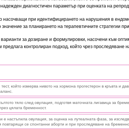
а надежден диагностичен параметър при оценката на репрод
о насочващи при идентифицирането на нарушения в ендомет
 значение за планирането на терапевтичните стратегии пр
 варианти за дозиране и формулировки, насочени към опт
м предлага контролиран подход, който чрез проследяване
н тест, който измерва нивото на хормона прогестерон в кръвта и д
аланс.
жълтото тяло след овулация, подготвя маточната лигавица за бре
през цялата бременност.
и е настъпила овулация, за оценка на лутеалната фаза, за изсле
и повтарящи се спонтанни аборти и при проследяване на бременно