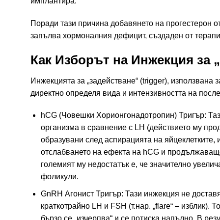
имплантира.
Поради тази причина добавянето на прогестерон от
запълва хормоналния дефицит, създаден от терапи
Как Изборът на Инжекция за 
Инжекцията за „задействане“ (trigger), използвана 
директно определя вида и интензивността на посл
hCG (Човешки Хорионгонадотропин) Тригър: Таз
организма в сравнение с LH (действието му про
образувани след аспирацията на яйцеклетките, 
отслабването на ефекта на hCG и продължаващо
големият му недостатък е, че значително увели
фоликули.
GnRH Агонист Тригър: Тази инжекция не доставя
краткотрайно LH и FSH (т.нар. „flare“ – изблик).
бързо се „изчерпва“ и се потиска напълно. В ре