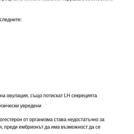
 следните:
на овулация, също потискат LH секрецията
физически увредени
огестерон от организма става недостатъчно за
я, преди ембрионът да има възможност да се