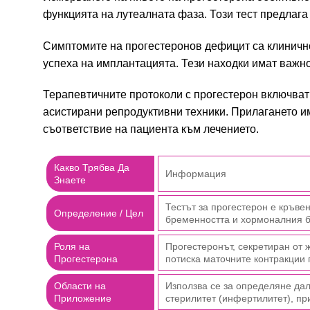
функцията на лутеалната фаза. Този тест предлаг
Симптомите на прогестеронов дефицит са клиничн
успеха на имплантацията. Тези находки имат важно
Терапевтичните протоколи с прогестерон включват
асистирани репродуктивни техники. Прилагането и
съответствие на пациента към лечението.
Какво Трябва Да
Информация
Знаете
Тестът за прогестерон е кръве
Определение / Цел
бременността и хормоналния б
Роля на
Прогестеронът, секретиран от 
Прогестерона
потиска маточните контракции 
Области на
Използва се за определяне дал
Приложение
стерилитет (инфертилитет), пр