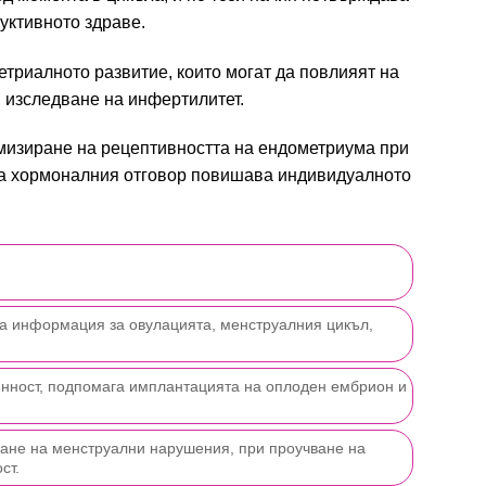
уктивното здраве.
риалното развитие, които могат да повлияят на
и изследване на инфертилитет.
имизиране на рецептивността на ендометриума при
 на хормоналния отговор повишава индивидуалното
ава информация за овулацията, менструалния цикъл,
менност, подпомага имплантацията на оплоден ембрион и
дване на менструални нарушения, при проучване на
ст.