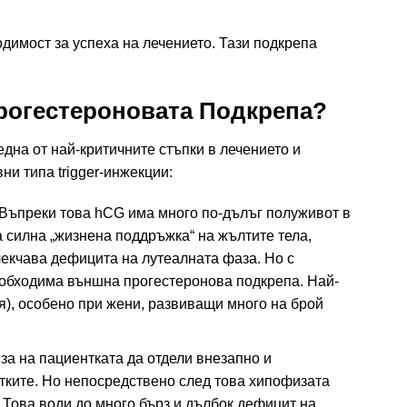
димост за успеха на лечението. Тази подкрепа
Прогестероновата Подкрепа?
една от най-критичните стъпки в лечението и
и типа trigger-инжекции:
Въпреки това hCG има много по-дълъг полуживот в
 силна „жизнена поддръжка“ на жълтите тела,
лекчава дефицита на лутеалната фаза. Но с
еобходима външна прогестеронова подкрепа. Най-
я), особено при жени, развиващи много на брой
за на пациентката да отдели внезапно и
клетките. Но непосредствено след това хипофизата
. Това води до много бърз и дълбок дефицит на