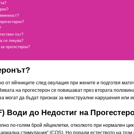
тта?
ерон?
ременност?
 прогестерон?
?
тествен път?
а се лекува?
 за прогестерон?
еронът?
но от яйчниците след овулация при жените и подготвя мато
Нивата на прогестерон се повишават през втората половин
ва могат да бъдат признак за менструални нарушения или и
F) Води до Недостиг на Прогестер
елно по-голям брой яйцеклетки, отколкото при нормален цикъ
вариална стимулация“ (COS). Но поради естеството на този