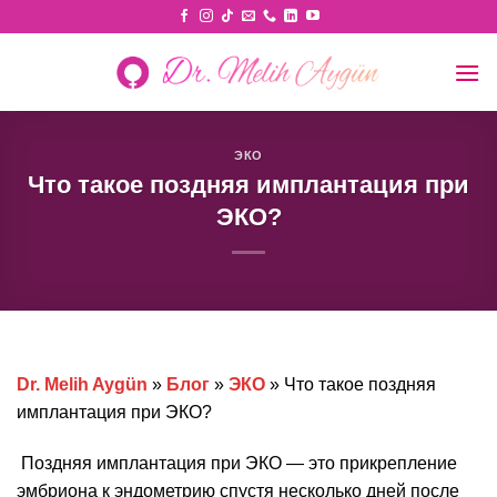
Skip
to
content
ЭКО
Что такое поздняя имплантация при
ЭКО?
Dr. Melih Aygün
»
Блог
»
ЭКО
»
Что такое поздняя
имплантация при ЭКО?
Поздняя имплантация при ЭКО — это прикрепление
эмбриона к эндометрию спустя несколько дней после