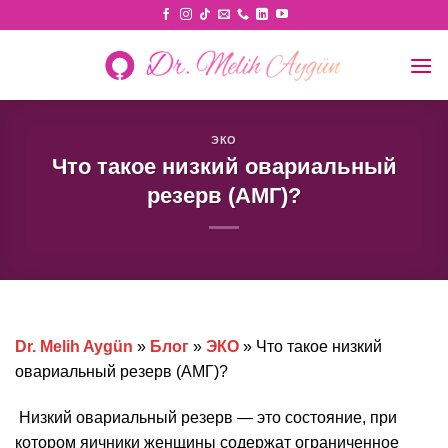
Skip
to
content
ЭКО
Что такое низкий овариальный
резерв (АМГ)?
Dr. Melih Aygün
»
Блог
»
ЭКО
»
Что такое низкий
овариальный резерв (АМГ)?
Низкий овариальный резерв — это состояние, при
котором яичники женщины содержат ограниченное