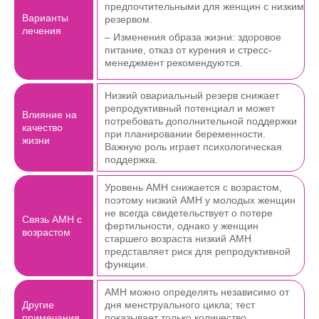
предпочтительными для женщин с низким
Варианты
резервом.
лечения
– Изменения образа жизни: здоровое
питание, отказ от курения и стресс-
менеджмент рекомендуются.
Низкий овариальный резерв снижает
репродуктивный потенциал и может
Влияние на
потребовать дополнительной поддержки
качество
при планировании беременности.
жизни
Важную роль играет психологическая
поддержка.
Уровень AMH снижается с возрастом,
поэтому низкий AMH у молодых женщин
не всегда свидетельствует о потере
Связь AMH с
фертильности, однако у женщин
возрастом
старшего возраста низкий AMH
представляет риск для репродуктивной
функции.
AMH можно определять независимо от
Другие
дня менструального цикла; тест
примечания
показывает только количество