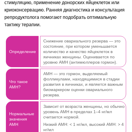
стимуляцию, применение донорских яйцеклеток или
криоконсервацию. Ранняя диагностика и консультация
репродуктолога помогают подобрать оптимальную
тактику терапии.
Снижение овариального резерва — это
состояние, при котором уменьшается
Определение
количество и качество яйцеклеток в
яичниках женщины. Оценивается по
уровню AMH (антимюллеров гормон).
AMH — это гормон, выделяемый
фолликулами, находящимися в стадии
Что такое
развития в яичниках, и является важным
AMH?
биомаркером оценки овариального
резерва.
Зависит от возраста женщины, но обычно
уровень AMH в пределах 1–4 нг/мл
Нормальные
считается нормой.
значения
AMH
Низкий AMH: < 1 нг/мл, высокий AMH: > 4
нг/мл