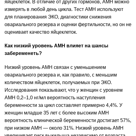
яйцеклеток. В отличие от других гормонов, AMH можно
измерять в любой день цикла. Тест AMH используют
для планирования ЭКО, диагностики снижения
овариального резерва и оценки фертильности, но он не
оценивает качество яйцеклеток.
Как низкий уровень AMH влияет на шансы
забеременеть?
Низкий уровень AMH связан с уменьшением
овариального резерва и, как правило, с меньшим
количеством яйцеклеток, получаемых при ЭКО.
Исследования показывают, что у женщин с уровнем
AMH 0,2–1,0 нг/мл вероятность наступления
беременности за цикл составляет примерно 4,4%. У
женщин младше 35 лет с более высоким AMH
вероятность клинической беременности достигает 57%,
при низком AMH — около 31%. Низкий уровень AMH
увеличивает риск выкидыша независимо от возраста.