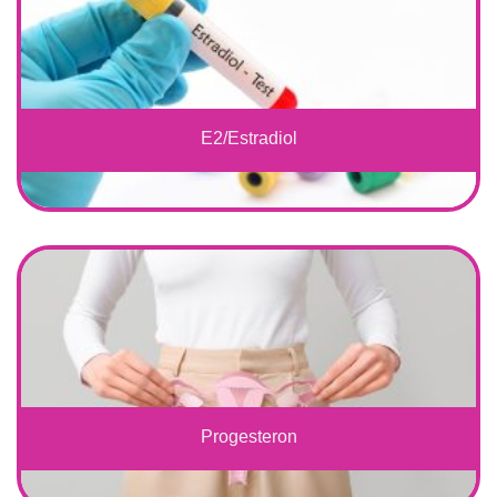
E2/Estradiol
Progesteron