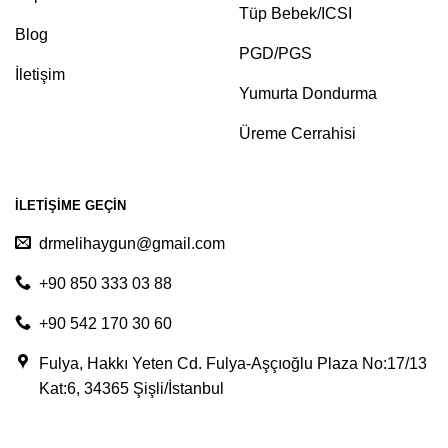
Tüp Bebek/ICSI
Blog
PGD/PGS
İletişim
Yumurta Dondurma
Üreme Cerrahisi
İLETIŞIME GEÇIN
drmelihaygun@gmail.com
+90 850 333 03 88
+90 542 170 30 60
Fulya, Hakkı Yeten Cd. Fulya-Aşçıoğlu Plaza No:17/13
Kat:6, 34365 Şişli/İstanbul