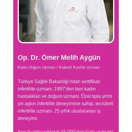
Op. Dr. Ömer Melih Aygün
Kadın Doğum Uzmanı /
Kıdemli Kısırlık Uzmanı
Türkiye Sağlık Bakanlığı’ndan sertifikalı
infertilite uzmanı. 1997’den beri kadın
hastalıkları ve doğum uzmanı. Özel tıpta yirmi
yılı aşkın infertilite deneyimine sahip, tecrübeli
infertilite uzmanı. 25 yıllık uluslararası iş
deneyimi.
Son 9 yılda yaklaşık 15.000’den fazla yumurta