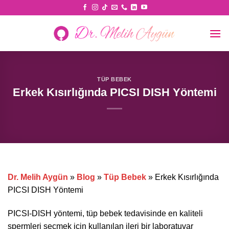
Skip
to
content
TÜP BEBEK
Erkek Kısırlığında PICSI DISH Yöntemi
Dr. Melih Aygün
»
Blog
»
Tüp Bebek
»
Erkek Kısırlığında
PICSI DISH Yöntemi
PICSI-DISH yöntemi, tüp bebek tedavisinde en kaliteli
spermleri seçmek için kullanılan ileri bir laboratuvar