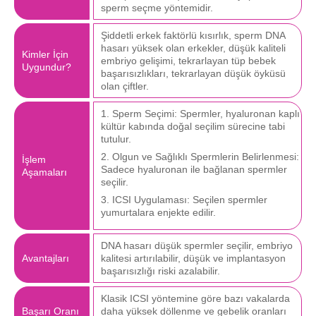
sperm seçme yöntemidir.
Şiddetli erkek faktörlü kısırlık, sperm DNA
hasarı yüksek olan erkekler, düşük kaliteli
Kimler İçin
embriyo gelişimi, tekrarlayan tüp bebek
Uygundur?
başarısızlıkları, tekrarlayan düşük öyküsü
olan çiftler.
1. Sperm Seçimi: Spermler, hyaluronan kaplı
kültür kabında doğal seçilim sürecine tabi
tutulur.
2. Olgun ve Sağlıklı Spermlerin Belirlenmesi:
İşlem
Sadece hyaluronan ile bağlanan spermler
Aşamaları
seçilir.
3. ICSI Uygulaması: Seçilen spermler
yumurtalara enjekte edilir.
DNA hasarı düşük spermler seçilir, embriyo
Avantajları
kalitesi artırılabilir, düşük ve implantasyon
başarısızlığı riski azalabilir.
Klasik ICSI yöntemine göre bazı vakalarda
Başarı Oranı
daha yüksek döllenme ve gebelik oranları