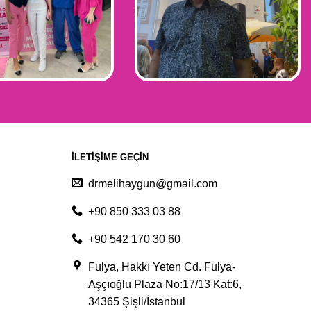
İLETIŞIME GEÇIN
drmelihaygun@gmail.com
+90 850 333 03 88
+90 542 170 30 60
Fulya, Hakkı Yeten Cd. Fulya-
Aşçıoğlu Plaza No:17/13 Kat:6,
34365 Şişli/İstanbul