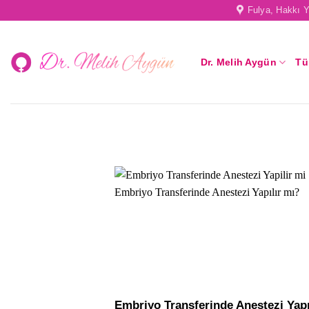
Skip
Fulya, Hakkı Y
to
content
Dr. Melih Aygün
Tü
Embriyo Transferinde Anestezi Yapı