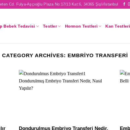
eten Cd. Fulya-Aşçıoğlu Plaza No:17/13 Kat:6, 34365 Şişli/İstanbul
p Bebek Tedavisi
Testler
Hormon Testleri
Kan Testleri
CATEGORY ARCHIVES:
EMBRIYO TRANSFERI
lır
Dondurulmuş Embriyo Transferi Nedir,
Embr