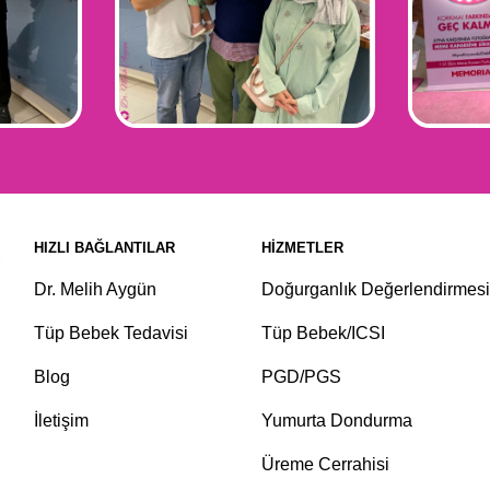
HIZLI BAĞLANTILAR
HIZMETLER
Dr. Melih Aygün
Doğurganlık Değerlendirmesi
Tüp Bebek Tedavisi
Tüp Bebek/ICSI
Blog
PGD/PGS
İletişim
Yumurta Dondurma
Üreme Cerrahisi