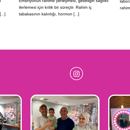
n
Embriyonun rahime yerleşmesi, gebeliğin sağlıklı
labor
ilerlemesi için kritik bir süreçtir. Rahim iç
rahim 
...]
tabakasının kalınlığı, hormon [...]