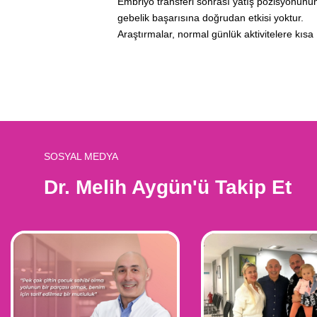
Embriyo transferi sonrası yatış pozisyonunu
gebelik başarısına doğrudan etkisi yoktur.
Araştırmalar, normal günlük aktivitelere kısa [
SOSYAL MEDYA
Dr. Melih Aygün'ü Takip Et