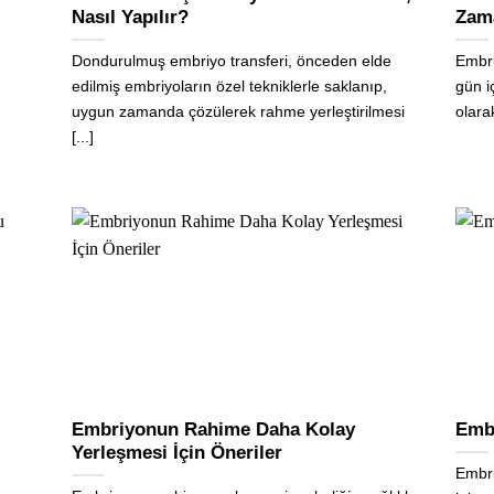
Nasıl Yapılır?
Zama
Dondurulmuş embriyo transferi, önceden elde
Embri
edilmiş embriyoların özel tekniklerle saklanıp,
gün i
uygun zamanda çözülerek rahme yerleştirilmesi
olarak
[...]
Embriyonun Rahime Daha Kolay
Embr
Yerleşmesi İçin Öneriler
Embri