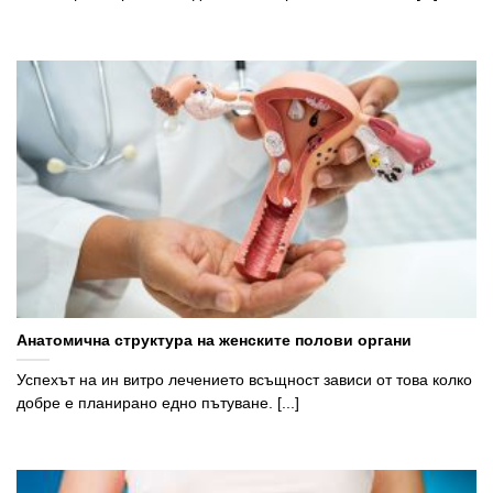
Анатомична структура на женските полови органи
Успехът на ин витро лечението всъщност зависи от това колко
добре е планирано едно пътуване. [...]