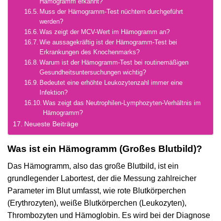
Hämogramm erkannt?
Muss der Hämogramm-Test nüchtern durchgeführt
werden?
Was zeigt der MCV-Wert im Hämogramm an?
Wie aussagekräftig ist der Hämogramm-Test bei
Erkrankungen des Knochenmarks?
Warum ist der Hämogramm-Test bei routinemäßigen
Gesundheitsuntersuchungen wichtig?
Bedeutet eine erhöhte Leukozytenzahl immer eine
Infektion?
Was zeigt das Neutrophilen-Lymphozyten-Verhältnis im
Hämogramm?
Neueste Beiträge
Was ist ein Hämogramm (Großes Blutbild)?
Das Hämogramm, also das große Blutbild, ist ein
grundlegender Labortest, der die Messung zahlreicher
Parameter im Blut umfasst, wie rote Blutkörperchen
(Erythrozyten), weiße Blutkörperchen (Leukozyten),
Thrombozyten und Hämoglobin. Es wird bei der Diagnose