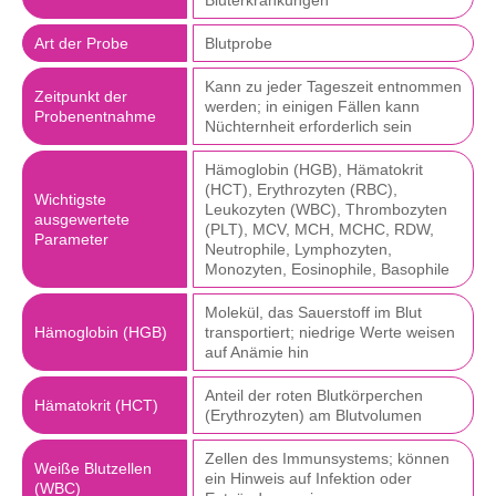
Bluterkrankungen
Art der Probe
Blutprobe
Kann zu jeder Tageszeit entnommen
Zeitpunkt der
werden; in einigen Fällen kann
Probenentnahme
Nüchternheit erforderlich sein
Hämoglobin (HGB), Hämatokrit
(HCT), Erythrozyten (RBC),
Wichtigste
Leukozyten (WBC), Thrombozyten
ausgewertete
(PLT), MCV, MCH, MCHC, RDW,
Parameter
Neutrophile, Lymphozyten,
Monozyten, Eosinophile, Basophile
Molekül, das Sauerstoff im Blut
Hämoglobin (HGB)
transportiert; niedrige Werte weisen
auf Anämie hin
Anteil der roten Blutkörperchen
Hämatokrit (HCT)
(Erythrozyten) am Blutvolumen
Zellen des Immunsystems; können
Weiße Blutzellen
ein Hinweis auf Infektion oder
(WBC)