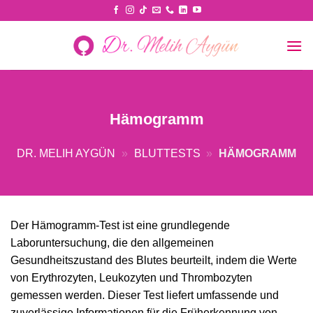
Skip
to
content
Hämogramm
DR. MELIH AYGÜN
»
BLUTTESTS
»
HÄMOGRAMM
Der Hämogramm-Test ist eine grundlegende
Laboruntersuchung, die den allgemeinen
Gesundheitszustand des Blutes beurteilt, indem die Werte
von Erythrozyten, Leukozyten und Thrombozyten
gemessen werden. Dieser Test liefert umfassende und
zuverlässige Informationen für die Früherkennung von