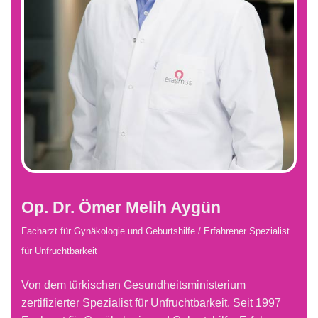
Op. Dr. Ömer Melih Aygün
Facharzt für Gynäkologie und Geburtshilfe /
Erfahrener Spezialist
für Unfruchtbarkeit
Von dem türkischen Gesundheitsministerium
zertifizierter Spezialist für Unfruchtbarkeit. Seit 1997