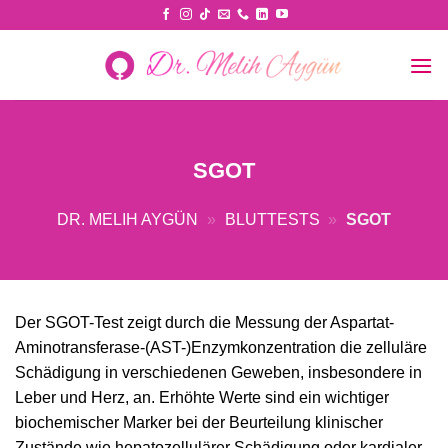
Skip
to
content
SGOT
DR. MELIH AYGÜN
»
BLUTTESTS
»
SGOT
Der SGOT-Test zeigt durch die Messung der Aspartat-
Aminotransferase-(AST-)Enzymkonzentration die zelluläre
Schädigung in verschiedenen Geweben, insbesondere in
Leber und Herz, an. Erhöhte Werte sind ein wichtiger
biochemischer Marker bei der Beurteilung klinischer
Zustände wie hepatozellulärer Schädigung oder kardialer