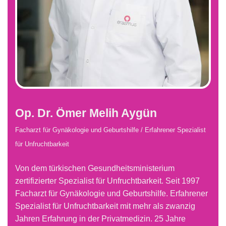
Op. Dr. Ömer Melih Aygün
Facharzt für Gynäkologie und Geburtshilfe /
Erfahrener Spezialist
für Unfruchtbarkeit
Von dem türkischen Gesundheitsministerium
zertifizierter Spezialist für Unfruchtbarkeit. Seit 1997
Facharzt für Gynäkologie und Geburtshilfe. Erfahrener
Spezialist für Unfruchtbarkeit mit mehr als zwanzig
Jahren Erfahrung in der Privatmedizin. 25 Jahre