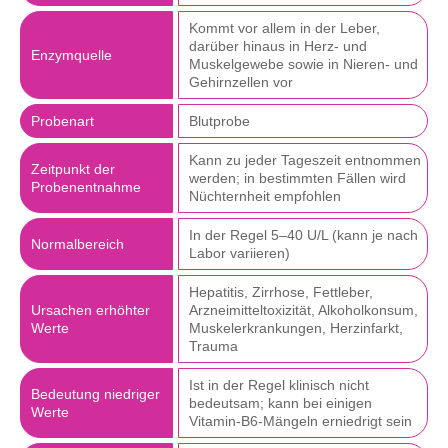
Kommt vor allem in der Leber,
darüber hinaus in Herz- und
Enzymquelle
Muskelgewebe sowie in Nieren- und
Gehirnzellen vor
Probenart
Blutprobe
Kann zu jeder Tageszeit entnommen
Zeitpunkt der
werden; in bestimmten Fällen wird
Probenentnahme
Nüchternheit empfohlen
In der Regel 5–40 U/L (kann je nach
Normalbereich
Labor variieren)
Hepatitis, Zirrhose, Fettleber,
Ursachen erhöhter
Arzneimitteltoxizität, Alkoholkonsum,
Werte
Muskelerkrankungen, Herzinfarkt,
Trauma
Ist in der Regel klinisch nicht
Bedeutung niedriger
bedeutsam; kann bei einigen
Werte
Vitamin-B6-Mängeln erniedrigt sein