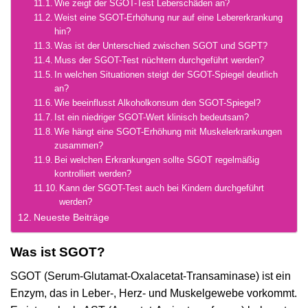
Wie zeigt der SGOT-Test Leberschäden an?
Weist eine SGOT-Erhöhung nur auf eine Lebererkrankung
hin?
Was ist der Unterschied zwischen SGOT und SGPT?
Muss der SGOT-Test nüchtern durchgeführt werden?
In welchen Situationen steigt der SGOT-Spiegel deutlich
an?
Wie beeinflusst Alkoholkonsum den SGOT-Spiegel?
Ist ein niedriger SGOT-Wert klinisch bedeutsam?
Wie hängt eine SGOT-Erhöhung mit Muskelerkrankungen
zusammen?
Bei welchen Erkrankungen sollte SGOT regelmäßig
kontrolliert werden?
Kann der SGOT-Test auch bei Kindern durchgeführt
werden?
Neueste Beiträge
Was ist SGOT?
SGOT (Serum-Glutamat-Oxalacetat-Transaminase) ist ein
Enzym, das in Leber-, Herz- und Muskelgewebe vorkommt.