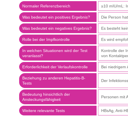
Normaler Referenzbereich
≥10 mIU/mL: I
Was bedeutet ein positives Ergebnis?
Die Person hat
Was bedeutet ein negatives Ergebnis?
Es besteht kei
Rolle bei der Impfkontrolle
Es wird empfoh
In welchen Situationen wird der Test
Kontrolle der 
veranlasst?
von Kontaktper
Erforderlichkeit der Verlaufskontrolle
Bei niedrigem 
Beziehung zu anderen Hepatitis-B-
Der Infektions
Tests
Bedeutung hinsichtlich der
Personen mit A
Ansteckungsfähigkeit
Weitere relevante Tests
HBsAg, Anti-H