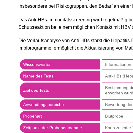
insbesondere bei Risikogruppen, den Bedarf an einer 
Das Anti-HBs-Immunitätsscreening wird regelmäßig bei
Schutzreaktion bei einem möglichen Kontakt mit HBV au
Die Verlaufsanalyse von Anti-HBs stärkt die Hepatitis
Impfprogramme, ermöglicht die Aktualisierung von Maßn
Wissenswertes
Informationen
Name des Tests
Anti-HBs (Hepa
Bestimmung des
Ziel des Tests
erworben wur
Anwendungsbereiche
Bewertung der 
Probenart
Blutprobe
Zeitpunkt der Probenentnahme
Kann zu jeder 