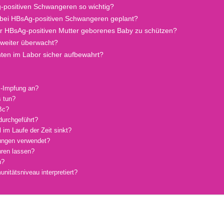
g-positiven Schwangeren so wichtig?
g bei HBsAg-positiven Schwangeren geplant?
r HBsAg-positiven Mutter geborenes Baby zu schützen?
 weiter überwacht?
ten im Labor sicher aufbewahrt?
-B-Impfung an?
s tun?
Bc?
durchgeführt?
 im Laufe der Zeit sinkt?
kungen verwendet?
hren lassen?
n?
nitätsniveau interpretiert?