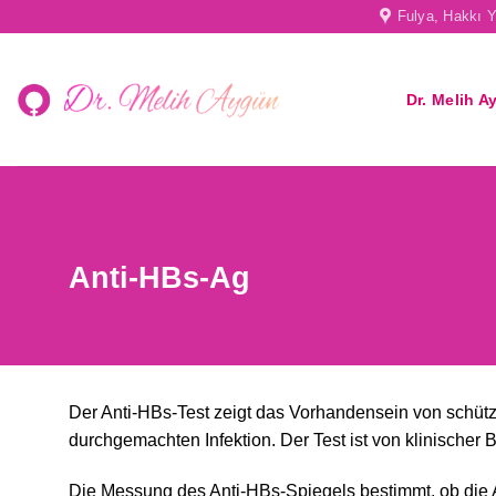
Skip
Fulya, Hakkı Y
to
content
Dr. Melih A
Anti-HBs-Ag
Der Anti-HBs-Test zeigt das Vorhandensein von schütz
durchgemachten Infektion. Der Test ist von klinischer
Die Messung des Anti-HBs-Spiegels bestimmt, ob die An