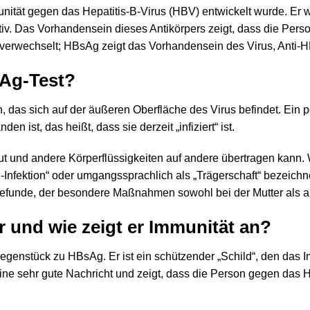
munität gegen das Hepatitis-B-Virus (HBV) entwickelt wurde. Er 
v. Das Vorhandensein dieses Antikörpers zeigt, dass die Perso
 verwechselt; HBsAg zeigt das Vorhandensein des Virus, Anti-H
sAg-Test?
n, das sich auf der äußeren Oberfläche des Virus befindet. Ein 
n ist, das heißt, dass sie derzeit „infiziert“ ist.
ut und andere Körperflüssigkeiten auf andere übertragen kann.
-B-Infektion“ oder umgangssprachlich als „Trägerschaft“ bezeic
n Befunde, der besondere Maßnahmen sowohl bei der Mutter als a
r und wie zeigt er Immunität an?
 Gegenstück zu HBsAg. Er ist ein schützender „Schild“, den da
 eine sehr gute Nachricht und zeigt, dass die Person gegen das H