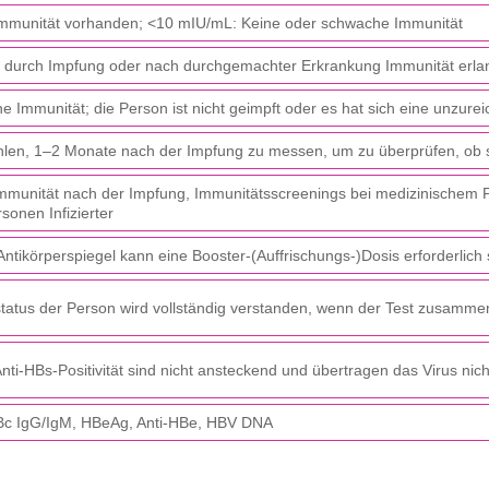
mmunität vorhanden; <10 mIU/mL: Keine oder schwache Immunität
 durch Impfung oder nach durchgemachter Erkrankung Immunität erlang
ne Immunität; die Person ist nicht geimpft oder es hat sich eine unzure
len, 1–2 Monate nach der Impfung zu messen, um zu überprüfen, ob si
Immunität nach der Impfung, Immunitätsscreenings bei medizinischem 
sonen Infizierter
Antikörperspiegel kann eine Booster-(Auffrischungs-)Dosis erforderlic
status der Person wird vollständig verstanden, wenn der Test zusamm
nti-HBs-Positivität sind nicht ansteckend und übertragen das Virus nic
Bc IgG/IgM, HBeAg, Anti-HBe, HBV DNA