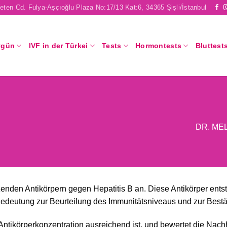
eten Cd. Fulya-Aşçıoğlu Plaza No:17/13 Kat:6, 34365 Şişli/İstanbul
ygün
IVF in der Türkei
Tests
Hormontests
Bluttest
DR. ME
enden Antikörpern gegen Hepatitis B an. Diese Antikörper ents
 Bedeutung zur Beurteilung des Immunitätsniveaus und zur Best
tikörperkonzentration ausreichend ist, und bewertet die Nachh