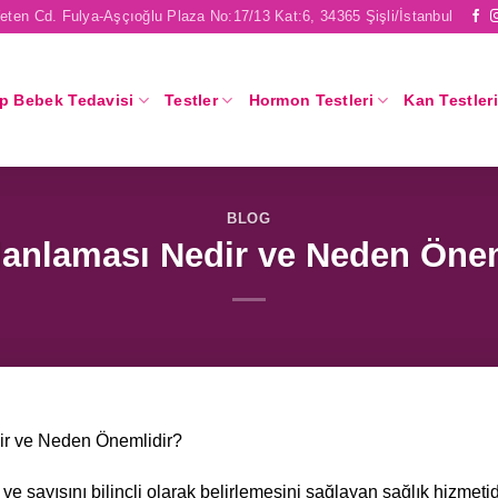
eten Cd. Fulya-Aşçıoğlu Plaza No:17/13 Kat:6, 34365 Şişli/İstanbul
p Bebek Tedavisi
Testler
Hormon Testleri
Kan Testleri
BLOG
lanlaması Nedir ve Neden Öne
ir ve Neden Önemlidir?
e sayısını bilinçli olarak belirlemesini sağlayan sağlık hizmetid