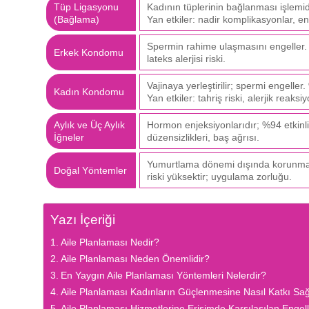
Tüp Ligasyonu
Kadının tüplerinin bağlanması işlemid
(Bağlama)
Yan etkiler: nadir komplikasyonlar, en
Spermin rahime ulaşmasını engeller. %8
Erkek Kondomu
lateks alerjisi riski.
Vajinaya yerleştirilir; spermi engeller
Kadın Kondomu
Yan etkiler: tahriş riski, alerjik reaksi
Aylık ve Üç Aylık
Hormon enjeksiyonlarıdır; %94 etkinlik o
İğneler
düzensizlikleri, baş ağrısı.
Yumurtlama dönemi dışında korunmasız i
Doğal Yöntemler
riski yüksektir; uygulama zorluğu.
Yazı İçeriği
Aile Planlaması Nedir?
Aile Planlaması Neden Önemlidir?
En Yaygın Aile Planlaması Yöntemleri Nelerdir?
Aile Planlaması Kadınların Güçlenmesine Nasıl Katkı Sağ
Aile Planlaması Hizmetlerine Erişimde Karşılaşılan Engell