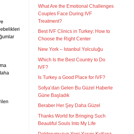
What Are the Emotional Challenges
Couples Face During IVF
Treatment?
ve
ebelikleri
Best IVF Clinics in Turkey: How to
oğumlar
Choose the Right Center
.
New York – Istanbul Yolculuğu
Which Is the Best Country to Do
lama
IVF?
 daha
Is Turkey a Good Place for IVF?
Sofya’dan Gelen Bu Güzel Haberle
Güne Başladık
rilen
Beraber Her Şey Daha Güzel
Thanks World for Bringing Such
Beautiful Souls Into My Life
Doktorumuzun Yeni Yaşını Kutlarız