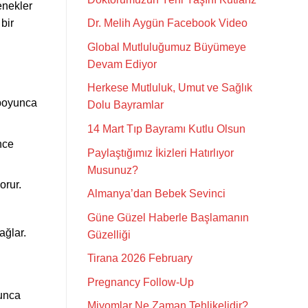
enekler
bir
Dr. Melih Aygün Facebook Video
Global Mutluluğumuz Büyümeye
Devam Ediyor
Herkese Mutluluk, Umut ve Sağlık
 boyunca
Dolu Bayramlar
14 Mart Tıp Bayramı Kutlu Olsun
nce
Paylaştığımız İkizleri Hatırlıyor
Musunuz?
orur.
Almanya’dan Bebek Sevinci
Güne Güzel Haberle Başlamanın
ağlar.
Güzelliği
Tirana 2026 February
Pregnancy Follow-Up
yunca
Miyomlar Ne Zaman Tehlikelidir?