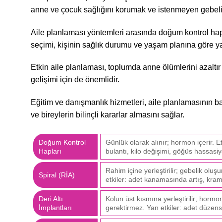
anne ve çocuk sağlığını korumak ve istenmeyen gebelik
Aile planlaması yöntemleri arasında doğum kontrol hapla
seçimi, kişinin sağlık durumu ve yaşam planına göre ya
Etkin aile planlaması, toplumda anne ölümlerini azaltır v
gelişimi için de önemlidir.
Eğitim ve danışmanlık hizmetleri, aile planlamasının ba
ve bireylerin bilinçli kararlar almasını sağlar.
Doğum Kontrol
Günlük olarak alınır; hormon içerir. Et
Hapları
bulantı, kilo değişimi, göğüs hassasiye
Rahim içine yerleştirilir; gebelik olu
Spiral (RİA)
etkiler: adet kanamasında artış, kram
Deri Altı
Kolun üst kısmına yerleştirilir; hormo
İmplantları
gerektirmez. Yan etkiler: adet düzensiz