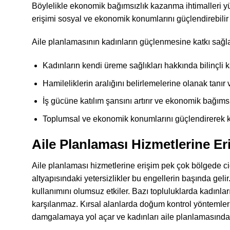
Böylelikle ekonomik bağımsızlık kazanma ihtimalleri yü
erişimi sosyal ve ekonomik konumlarını güçlendirebilir ev
Aile planlamasının kadınların güçlenmesine katkı sağlad
Kadınların kendi üreme sağlıkları hakkında bilinçli k
Hamileliklerin aralığını belirlemelerine olanak tanı
İş gücüne katılım şansını artırır ve ekonomik bağıms
Toplumsal ve ekonomik konumlarını güçlendirerek ka
Aile Planlaması Hizmetlerine Er
Aile planlaması hizmetlerine erişim pek çok bölgede cidd
altyapısındaki yetersizlikler bu engellerin başında geli
kullanımını olumsuz etkiler. Bazı topluluklarda kadınl
karşılanmaz. Kırsal alanlarda doğum kontrol yöntemleri
damgalamaya yol açar ve kadınları aile planlamasından