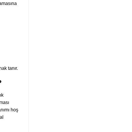
nlamasına
ak tanır.
?
ık
aması
anımı hoş
al