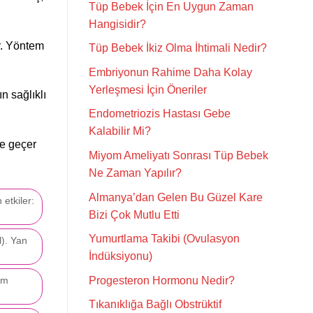
Tüp Bebek İçin En Uygun Zaman
Hangisidir?
ır. Yöntem
Tüp Bebek İkiz Olma İhtimali Nedir?
Embriyonun Rahime Daha Kolay
Yerleşmesi İçin Öneriler
n sağlıklı
Endometriozis Hastası Gebe
Kalabilir Mi?
ne geçer
Miyom Ameliyatı Sonrası Tüp Bebek
Ne Zaman Yapılır?
Almanya’dan Gelen Bu Güzel Kare
 etkiler:
Bizi Çok Mutlu Etti
Yumurtlama Takibi (Ovulasyon
l). Yan
İndüksiyonu)
Progesteron Hormonu Nedir?
ım
Tıkanıklığa Bağlı Obstrüktif