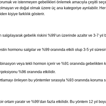
 korumak ve istenmeyen gebelikleri önlemek amacıyla çeşitli seç
lmayan ve doğal olmak üzere üç ana kategoriye ayrılabilir. Her 
den kişiye farklılık gösterir.
 salgılayarak gebelik riskini %99’un üzerinde azaltır ve 3-7 yıl
gestin hormonu salgılar ve %99 oranında etkili olup 3-5 yıl süresi
inasyon veya tekli hormon içerir ve %91 oranında gebelikten k
njeksiyonu %96 oranında etkilidir.
lamayı önleyen bu yöntemler sırasıyla %93 oranında koruma s
r ortam yaratır ve %99’dan fazla etkilidir. Bu yöntem 12 yıl bo