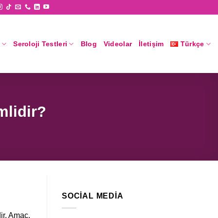
Seroloji Testleri
Blog
Videolar
İletişim
Türkçe
mlidir?
SOCIAL MEDIA
ir. Amaç,