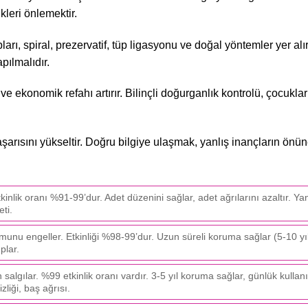
leri önlemektir.
rı, spiral, prezervatif, tüp ligasyonu ve doğal yöntemler yer al
pılmalıdır.
e ekonomik refahı artırır. Bilinçli doğurganlık kontrolü, çocukları
şarısını yükseltir. Doğru bilgiye ulaşmak, yanlış inançların önü
kinlik oranı %91-99’dur. Adet düzenini sağlar, adet ağrılarını azaltır. Yan
ti.
şumunu engeller. Etkinliği %98-99’dur. Uzun süreli koruma sağlar (5-10 yı
plar.
n salgılar. %99 etkinlik oranı vardır. 3-5 yıl koruma sağlar, günlük kullan
liği, baş ağrısı.