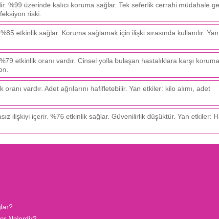
ir. %99 üzerinde kalıcı koruma sağlar. Tek seferlik cerrahi müdahale ger
feksiyon riski.
5 etkinlik sağlar. Koruma sağlamak için ilişki sırasında kullanılır. Yan 
. %79 etkinlik oranı vardır. Cinsel yolla bulaşan hastalıklara karşı koruma
yon.
ranı vardır. Adet ağrılarını hafifletebilir. Yan etkiler: kilo alımı, adet
lişkiyi içerir. %76 etkinlik sağlar. Güvenilirlik düşüktür. Yan etkiler: H
lar?
er Nelerdir?