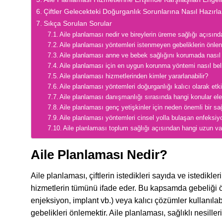
Çiftler Gelecekteki Doğurganlık Sorunlarına Nasıl Hazırla
Sıkça Sorulan Sorular
Aile planlaması nedir ve bireylerin üreme sağlığı açısın
Aile planlaması yöntemleri istenmeyen gebeliklerin önle
Aile planlaması anne ve bebek sağlığını korumada nasıl 
Aile planlaması için en uygun korunma yöntemi nasıl beli
Aile planlaması hizmetlerinden kimler yararlanabilir?
Aile planlaması yöntemleri doğurganlığı kalıcı olarak etki
Aile planlaması danışmanlığı sırasında hangi konular el
Aile planlaması genç yetişkinler için neden önemli bir sa
Aile planlaması yöntemleri cinsel yolla bulaşan enfeksi
Aile planlaması toplum sağlığı açısından hangi uzun va
Aile Planlaması Nedir?
Aile planlaması, çiftlerin istedikleri sayıda ve istedik
hizmetlerin tümünü ifade eder. Bu kapsamda gebeliği ö
enjeksiyon, implant vb.) veya kalıcı çözümler kullanı
gebelikleri önlemektir. Aile planlaması, sağlıklı nesill