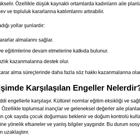
kselir. Özellikle düşük kaynaklı ortamlarda kadınların aile pla
 ve topluluk kararlarına katılımlarını artırabilir.
ığı yollar şunlardır:
ararlar almalarını sağlar.
r ve eğitimlerine devam etmelerine katkıda bulunur.
ızlık kazanmalarına destek olur.
rar alma süreçlerinde daha fazla söz hakkı kazanmalarına olan
işimde Karşılaşılan Engeller Nelerdir
i engellerle karşılaşır. Kültürel normlar eğitim eksikliği ve sağl
r. Özellikle toplumsal inançlar ve geleneksel değerler aile planl
arın çok sayıda çocuk doğurması beklenir ve doğum kontrolü kull
ne yönelik efsaneler ve yanlış bilgiler yaygındır. Bu durum sosy
 uzaklaştırır.