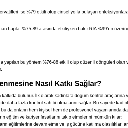
rvatifleri ise %79 etkili olup cinsel yolla bulaşan enfeksiyonlara
ınan haplar %75-89 arasında etkiliyken bakır RIA %99’un üzerin
a yapılan bu yöntem %76-88 etkili olup düzenli döngüleri olan 
.
lenmesine Nasıl Katkı Sağlar?
 katkıda bulunur. İlk olarak kadınlara doğum kontrol araçlarına v
e daha fazla kontrol sahibi olmalarını sağlar. Bu sayede kadın
er bu da onların hem kişisel hem de profesyonel yaşamlarında da
n eğitim ve kariyer fırsatlarını takip etmelerini mümkün kılar;
rın eğitimlerine devam etme ve iş gücüne katılma olasılıkları art