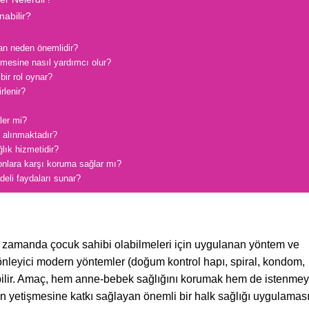
nabilir?
dan neden önemlidir?
nmesine nasıl yardımcı olur?
bir rol oynar?
rlenir?
ler mi?
e alınmaktadır?
ğlık hizmetidir?
yonlara karşı koruma sağlar mı?
deli faydaları sunar?
leri zamanda çocuk sahibi olabilmeleri için uygulanan yöntem ve
nleyici modern yöntemler (doğum kontrol hapı, spiral, kondom,
labilir. Amaç, hem anne-bebek sağlığını korumak hem de istenme
erin yetişmesine katkı sağlayan önemli bir halk sağlığı uygulaması