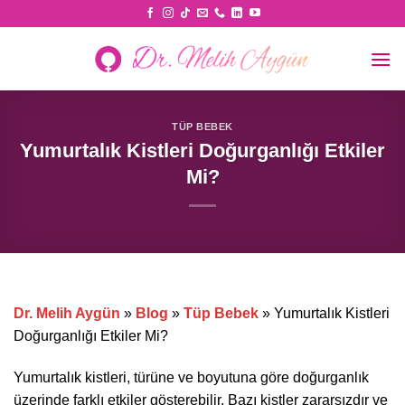
Skip
to
content
TÜP BEBEK
Yumurtalık Kistleri Doğurganlığı Etkiler
Mi?
Dr. Melih Aygün
»
Blog
»
Tüp Bebek
»
Yumurtalık Kistleri
Doğurganlığı Etkiler Mi?
Yumurtalık kistleri, türüne ve boyutuna göre doğurganlık
üzerinde farklı etkiler gösterebilir. Bazı kistler zararsızdır ve