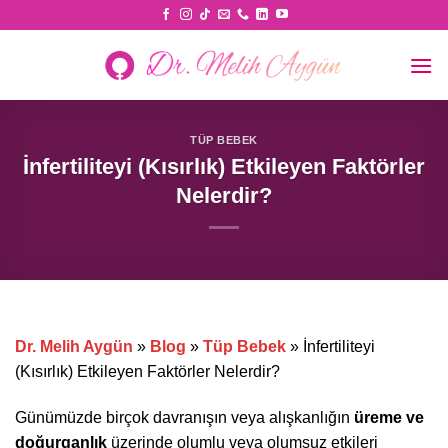
Skip
to
content
TÜP BEBEK
İnfertiliteyi (Kısırlık) Etkileyen Faktörler
Nelerdir?
Dr. Melih Aygün
»
Blog
»
Tüp Bebek
»
İnfertiliteyi
(Kısırlık) Etkileyen Faktörler Nelerdir?
Günümüzde birçok davranışın veya alışkanlığın
üreme ve
doğurganlık
üzerinde olumlu veya olumsuz etkileri