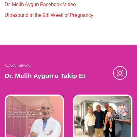
Dr. Melih Aygün Facebook Video
Ultrasound in the 9th Week of Pregnancy
SOSYAL MEDYA
Dr. Melih Aygün'ü Takip Et