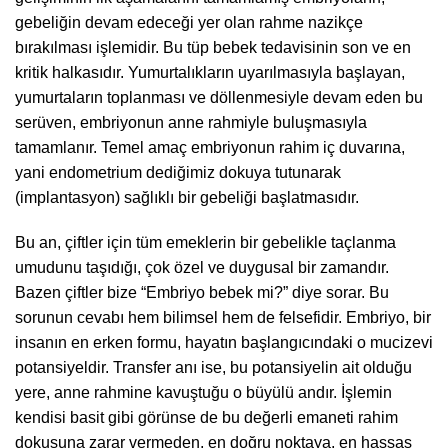
gebeliğin devam edeceği yer olan rahme nazikçe
bırakılması işlemidir. Bu tüp bebek tedavisinin son ve en
kritik halkasıdır. Yumurtalıkların uyarılmasıyla başlayan,
yumurtaların toplanması ve döllenmesiyle devam eden bu
serüven, embriyonun anne rahmiyle buluşmasıyla
tamamlanır. Temel amaç embriyonun rahim iç duvarına,
yani endometrium dediğimiz dokuya tutunarak
(implantasyon) sağlıklı bir gebeliği başlatmasıdır.
Bu an, çiftler için tüm emeklerin bir gebelikle taçlanma
umudunu taşıdığı, çok özel ve duygusal bir zamandır.
Bazen çiftler bize “Embriyo bebek mi?” diye sorar. Bu
sorunun cevabı hem bilimsel hem de felsefidir. Embriyo, bir
insanın en erken formu, hayatın başlangıcındaki o mucizevi
potansiyeldir. Transfer anı ise, bu potansiyelin ait olduğu
yere, anne rahmine kavuştuğu o büyülü andır. İşlemin
kendisi basit gibi görünse de bu değerli emaneti rahim
dokusuna zarar vermeden, en doğru noktaya, en hassas