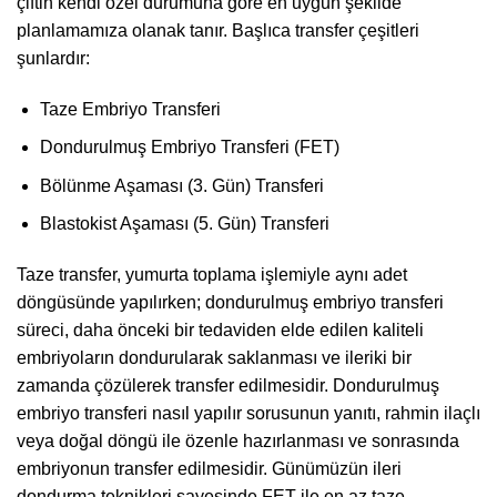
çiftin kendi özel durumuna göre en uygun şekilde
planlamamıza olanak tanır. Başlıca transfer çeşitleri
şunlardır:
Taze Embriyo Transferi
Dondurulmuş Embriyo Transferi (FET)
Bölünme Aşaması (3. Gün) Transferi
Blastokist Aşaması (5. Gün) Transferi
Taze transfer, yumurta toplama işlemiyle aynı adet
döngüsünde yapılırken; dondurulmuş embriyo transferi
süreci, daha önceki bir tedaviden elde edilen kaliteli
embriyoların dondurularak saklanması ve ileriki bir
zamanda çözülerek transfer edilmesidir. Dondurulmuş
embriyo transferi nasıl yapılır sorusunun yanıtı, rahmin ilaçlı
veya doğal döngü ile özenle hazırlanması ve sonrasında
embriyonun transfer edilmesidir. Günümüzün ileri
dondurma teknikleri sayesinde FET ile en az taze