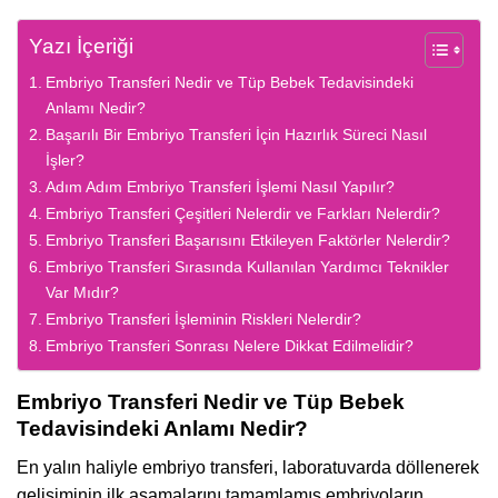
Yazı İçeriği
Embriyo Transferi Nedir ve Tüp Bebek Tedavisindeki
Anlamı Nedir?
Başarılı Bir Embriyo Transferi İçin Hazırlık Süreci Nasıl
İşler?
Adım Adım Embriyo Transferi İşlemi Nasıl Yapılır?
Embriyo Transferi Çeşitleri Nelerdir ve Farkları Nelerdir?
Embriyo Transferi Başarısını Etkileyen Faktörler Nelerdir?
Embriyo Transferi Sırasında Kullanılan Yardımcı Teknikler
Var Mıdır?
Embriyo Transferi İşleminin Riskleri Nelerdir?
Embriyo Transferi Sonrası Nelere Dikkat Edilmelidir?
Embriyo Transferi Nedir ve Tüp Bebek
Tedavisindeki Anlamı Nedir?
En yalın haliyle embriyo transferi, laboratuvarda döllenerek
gelişiminin ilk aşamalarını tamamlamış embriyoların,