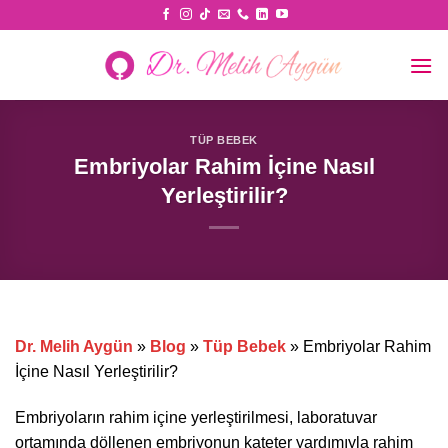
Skip
to
content
TÜP BEBEK
Embriyolar Rahim İçine Nasıl
Yerleştirilir?
Dr. Melih Aygün
»
Blog
»
Tüp Bebek
»
Embriyolar Rahim
İçine Nasıl Yerleştirilir?
Embriyoların rahim içine yerleştirilmesi, laboratuvar
ortamında döllenen embriyonun kateter yardımıyla rahim