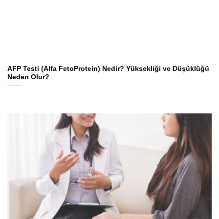
AFP Testi (Alfa FetoProtein) Nedir? Yüksekliği ve Düşüklüğü
Neden Olur?