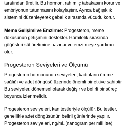
tarafından üretilir. Bu hormon, rahim iç tabakasını korur ve
embriyonun tutunmasını kolaylaştırır. Ayrıca bağışıklık
sistemini düzenleyerek gebelik sırasında vücudu korur.
Meme Gelişimi ve Emzirme:
Progesteron, meme
dokusunun gelişimini destekler. Hamilelik sırasında
göğüsleri süt üretimine hazırlar ve emzirmeye yardımcı
olur.
Progesteron Seviyeleri ve Ölçümü
Progesteron hormonunun seviyeleri, kadınların üreme
sağlığı ve adet döngüsü üzerinde önemli bir etkiye sahiptir.
Bu seviyeler, dönemsel olarak değişir ve belirli bir süreç
boyunca izlenmelidir.
Progesteron seviyeleri, kan testleriyle ölçülür. Bu testler,
genellikle adet döngüsünün belirli günlerinde yapılır.
Progesteron seviyeleri, ng/mL (nanogram per mililitre)