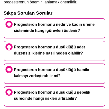
progesteronun önemini anlamak önemlidir.
Sıkça Sorulan Sorular
Progesteron hormonu nedir ve kadın üreme
sisteminde hangi görevleri üstlenir?
Progesteron hormonu düşüklüğü adet
düzensizliklerine nasıl neden olabilir?
Progesteron hormonu düşüklüğü hamile
kalmayı zorlaştırabilir mi?
Progesteron hormonu düşüklüğü gebelik
sürecinde hangi riskleri artırabilir?