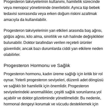
Progesteron takviyelerinin kullanımı, hamilelik sürecinde
veya menopoz yönetiminde önerilebilir. Ayrıca tüp bebek
tedavisi sonrasında veya erken doğum riskini azaltmak
amacıyla da kullanılabilir.
Progesteron takviyelerinin yan etkileri arasında baş ağrısı,
göğüs ağrısı, kilo alma, sinirlilik ve ruh halinde değişiklikler
bulunabilir. Doktor tarafından verilen reçeteli ürünler
güvenlidir, ancak bazı durumlarda ciddi yan etkilere neden
olabilirler.
Progesteron Hormonu ve Sağlık
Progesteron hormonu, kadın üreme sağlığı için kritik bir rol
oynar. Yeterli progesteron seviyeleri, düzenli adet döngüsü
ve sağlıklı bir hamilelik için önemlidir. Progesteron
seviyelerindeki anormallikler, çeşitli sağlık sorunlarına yol
açabilir ve doktor gözetiminde yönetilmelidir. Bu nedenle,
hormonal dengeyi korumak ve vücudu desteklemek için