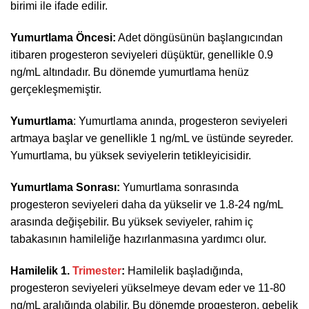
birimi ile ifade edilir.
Yumurtlama Öncesi:
Adet döngüsünün başlangıcından
itibaren progesteron seviyeleri düşüktür, genellikle 0.9
ng/mL altındadır. Bu dönemde yumurtlama henüz
gerçekleşmemiştir.
Yumurtlama
: Yumurtlama anında, progesteron seviyeleri
artmaya başlar ve genellikle 1 ng/mL ve üstünde seyreder.
Yumurtlama, bu yüksek seviyelerin tetikleyicisidir.
Yumurtlama Sonrası:
Yumurtlama sonrasında
progesteron seviyeleri daha da yükselir ve 1.8-24 ng/mL
arasında değişebilir. Bu yüksek seviyeler, rahim iç
tabakasının hamileliğe hazırlanmasına yardımcı olur.
Hamilelik 1.
Trimester
:
Hamilelik başladığında,
progesteron seviyeleri yükselmeye devam eder ve 11-80
ng/mL aralığında olabilir. Bu dönemde progesteron, gebelik