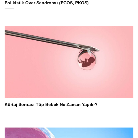
Polikistik Over Sendromu (PCOS, PKOS)
Kürtaj Sonrası Tüp Bebek Ne Zaman Yapılır?