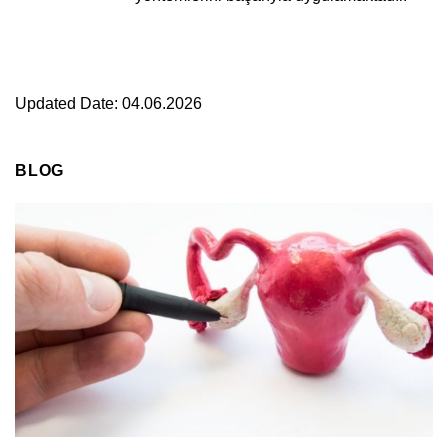
Updated Date: 04.06.2026
BLOG