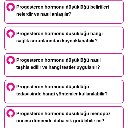
Progesteron hormonu düşüklüğü belirtileri
nelerdir ve nasıl anlaşılır?
Progesteron hormonu düşüklüğü hangi
sağlık sorunlarından kaynaklanabilir?
Progesteron hormonu düşüklüğü nasıl
teşhis edilir ve hangi testler uygulanır?
Progesteron hormonu düşüklüğü
tedavisinde hangi yöntemler kullanılabilir?
Progesteron hormonu düşüklüğü menopoz
öncesi dönemde daha sık görülebilir mi?