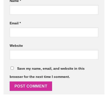
Name
*
Email
*
Website
Save my name, email, and website in this
browser for the next time I comment.