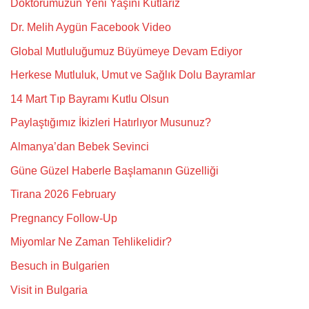
Doktorumuzun Yeni Yaşını Kutlarız
Dr. Melih Aygün Facebook Video
Global Mutluluğumuz Büyümeye Devam Ediyor
Herkese Mutluluk, Umut ve Sağlık Dolu Bayramlar
14 Mart Tıp Bayramı Kutlu Olsun
Paylaştığımız İkizleri Hatırlıyor Musunuz?
Almanya’dan Bebek Sevinci
Güne Güzel Haberle Başlamanın Güzelliği
Tirana 2026 February
Pregnancy Follow-Up
Miyomlar Ne Zaman Tehlikelidir?
Besuch in Bulgarien
Visit in Bulgaria