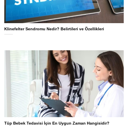
Klinefelter Sendromu Nedir? Belirtileri ve Özellikleri
Tüp Bebek Tedavisi İçin En Uygun Zaman Hangisidir?