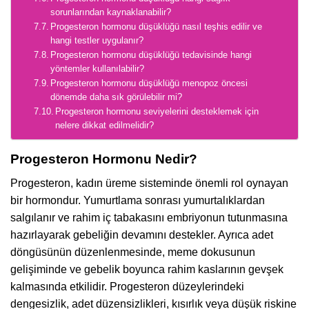
sorunlarından kaynaklanabilir?
Progesteron hormonu düşüklüğü nasıl teşhis edilir ve
hangi testler uygulanır?
Progesteron hormonu düşüklüğü tedavisinde hangi
yöntemler kullanılabilir?
Progesteron hormonu düşüklüğü menopoz öncesi
dönemde daha sık görülebilir mi?
Progesteron hormonu seviyelerini desteklemek için
nelere dikkat edilmelidir?
Progesteron Hormonu Nedir?
Progesteron, kadın üreme sisteminde önemli rol oynayan
bir hormondur. Yumurtlama sonrası yumurtalıklardan
salgılanır ve rahim iç tabakasını embriyonun tutunmasına
hazırlayarak gebeliğin devamını destekler. Ayrıca adet
döngüsünün düzenlenmesinde, meme dokusunun
gelişiminde ve gebelik boyunca rahim kaslarının gevşek
kalmasında etkilidir. Progesteron düzeylerindeki
dengesizlik, adet düzensizlikleri, kısırlık veya düşük riskine