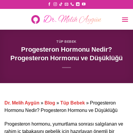
Skip
to
content
TÜP BEBEK
Progesteron Hormonu Nedir?
Progesteron Hormonu ve Düşüklüğü
Dr. Melih Aygün
»
Blog
»
Tüp Bebek
»
Progesteron
Hormonu Nedir? Progesteron Hormonu ve Düşüklüğü
Progesteron hormonu, yumurtlama sonrası salgılanan ve
rahim iç tabakasını gebelik için hazırlayan önemli bir