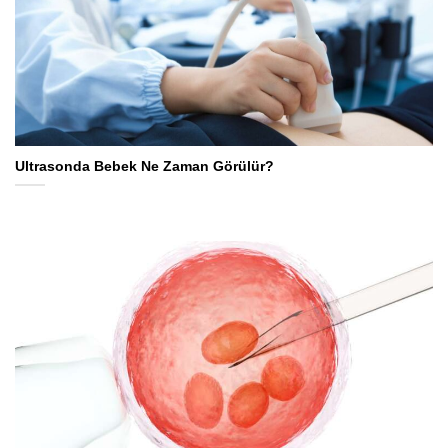
Ultrasonda Bebek Ne Zaman Görülür?