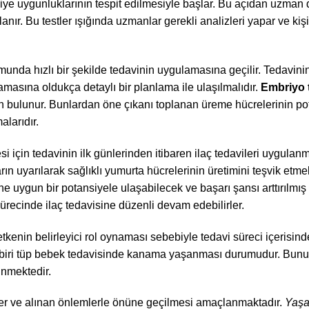
iye uygunluklarının tespit edilmesiyle başlar. Bu açıdan uzman
anır. Bu testler ışığında uzmanlar gerekli analizleri yapar ve kişi
unda hızlı bir şekilde tedavinin uygulamasına geçilir. Tedavini
amasına oldukça detaylı bir planlama ile ulaşılmalıdır.
Embriyo t
ken bulunur. Bunlardan öne çıkanı toplanan üreme hücrelerinin po
alarıdır.
için tedavinin ilk günlerinden itibaren ilaç tedavileri uygulanm
rın uyarılarak sağlıklı yumurta hücrelerinin üretimini teşvik etmek
 uygun bir potansiyele ulaşabilecek ve başarı şansı arttırılmış 
ürecinde ilaç tedavisine düzenli devam edebilirler.
kenin belirleyici rol oynaması sebebiyle tedavi süreci içerisinde
n biri tüp bebek tedavisinde kanama yaşanması durumudur. Bun
inmektedir.
ler ve alınan önlemlerle önüne geçilmesi amaçlanmaktadır.
Yaş