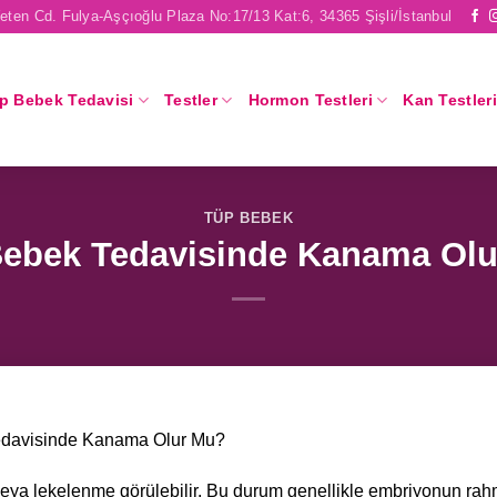
eten Cd. Fulya-Aşçıoğlu Plaza No:17/13 Kat:6, 34365 Şişli/İstanbul
p Bebek Tedavisi
Testler
Hormon Testleri
Kan Testleri
TÜP BEBEK
ebek Tedavisinde Kanama Ol
davisinde Kanama Olur Mu?
veya lekelenme görülebilir. Bu durum genellikle embriyonun ra