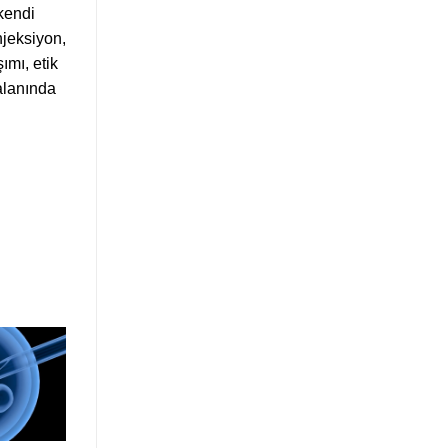
kendi
njeksiyon,
ımı, etik
 alanında