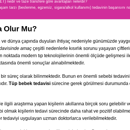
) nedir ve taze transfere göre avantajları nelerdir?
şam tarzı (beslenme, egzersiz, sigara/alkol kullanımı) tedavinin başarısını na
a Olur Mu?
kmış ve dünya çapında duyulan ihtiyaç nedeniyle günümüzde yaygı
davisinde amaç
çeşitli nedenlerle kısırlık sorunu yaşayan çiftler
n noktada modern tıp teknolojilerinin önemli ölçüde gelişmesi ile
tasında önemli sonuçlar alınabilmektedir.
bir süreç olarak bilinmektedir. Bunun en önemli sebebi tedavinin
ıdır.
Tüp bebek tedavisi
sürecine gerek görülmesi durumunda ç
ilgili araştırma yapan kişilerin akıllarına birçok soru gelebilir 
hibi olmak kişilerin tedavi sürecinde daha rahat ve pozitif olabilme
er tedaviyi uygulayan uzman doktorlarca verilebilmektedir.