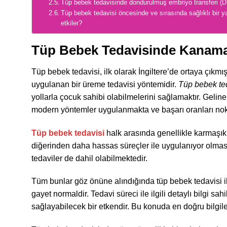
Tüp bebek tedavisinde dondurulmuş embriyo transferi (DET
Tüp bebek tedavisi öncesinde ve sırasında sağlıklı bir ya
etkiler?
Tüp Bebek Tedavisinde Kanam
Tüp bebek tedavisi, ilk olarak İngiltere’de ortaya çı
uygulanan bir üreme tedavisi yöntemidir.
Tüp bebek te
yollarla çocuk sahibi olabilmelerini sağlamaktır. Geline
modern yöntemler uygulanmakta ve başarı oranları nok
Tüp bebek tedavisi
halk arasında genellikle karmaşık 
diğerinden daha hassas süreçler ile uygulanıyor olmas
tedaviler de dahil olabilmektedir.
Tüm bunlar göz önüne alındığında tüp bebek tedavisi ile 
gayet normaldir. Tedavi süreci ile ilgili detaylı bilgi sa
sağlayabilecek bir etkendir. Bu konuda en doğru bilgil