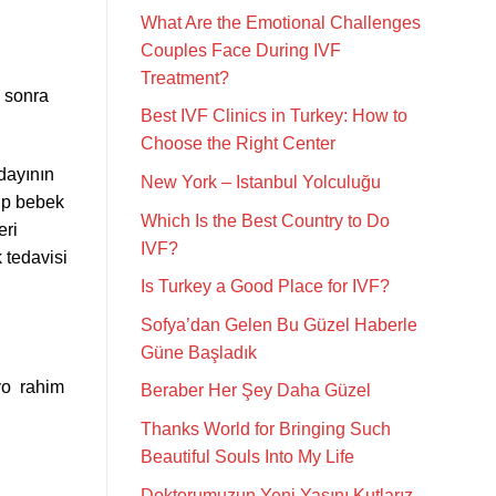
What Are the Emotional Challenges
Couples Face During IVF
Treatment?
n sonra
Best IVF Clinics in Turkey: How to
Choose the Right Center
adayının
New York – Istanbul Yolculuğu
üp bebek
Which Is the Best Country to Do
eri
IVF?
 tedavisi
Is Turkey a Good Place for IVF?
Sofya’dan Gelen Bu Güzel Haberle
Güne Başladık
iyo rahim
Beraber Her Şey Daha Güzel
Thanks World for Bringing Such
Beautiful Souls Into My Life
Doktorumuzun Yeni Yaşını Kutlarız