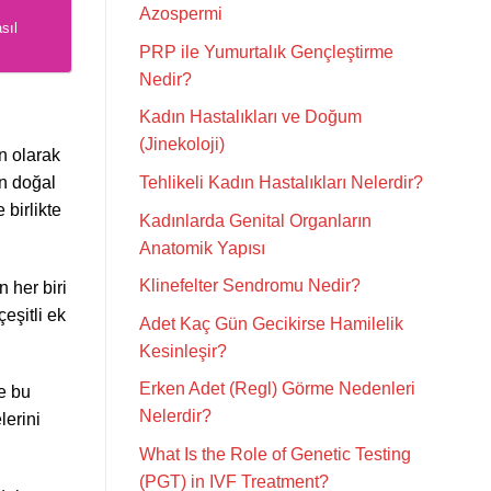
Azospermi
sıl
PRP ile Yumurtalık Gençleştirme
Nedir?
Kadın Hastalıkları ve Doğum
(Jinekoloji)
n olarak
in doğal
Tehlikeli Kadın Hastalıkları Nelerdir?
 birlikte
Kadınlarda Genital Organların
Anatomik Yapısı
Klinefelter Sendromu Nedir?
 her biri
eşitli ek
Adet Kaç Gün Gecikirse Hamilelik
Kesinleşir?
Erken Adet (Regl) Görme Nedenleri
ve bu
Nelerdir?
lerini
What Is the Role of Genetic Testing
(PGT) in IVF Treatment?