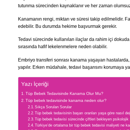
tutunma sürecinden kaynaklanır ve her zaman olumsuz b
Kanamanın rengi, miktarı ve süresi takip edilmelidir. F
edebilir. Bu durumda hekime başvurmak gerekir.
Tedavi sürecinde kullanılan ilaçlar da rahim içi dokuda
sırasında hafif lekelenmelere neden olabilir.
Embriyo transferi sonrası kanama yaşayan hastalarda, s
yapılır. Erken müdahale, tedavi başarısını korumaya yar
Yazı İçeriği
Tüp Bebek Tedavisinde Kanama Olur Mu?
Tüp bebek tedavisinde kanama neden olur?
Sıkça Sorulan Sorular
Tüp bebek tedavisinin başarı oranları yaşa göre nasıl değ
Tüp bebek tedavisi sürecinde çiftleri bekleyen psikolojik z
Türkiye’de ortalama bir tüp bebek tedavisi maliyeti ne k