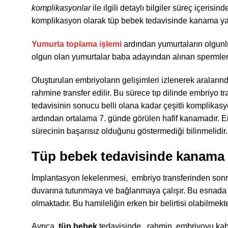
komplikasyonlar
ile ilgili detaylı bilgiler süreç içerisi
komplikasyon olarak tüp bebek tedavisinde kanama ya
Yumurta toplama işlemi
ardından yumurtaların olgunluğ
olgun olan yumurtalar baba adayından alınan spermler i
Oluşturulan embriyoların gelişimleri izlenerek araların
rahmine transfer edilir. Bu sürece tıp dilinde embriyo tr
tedavisinin sonucu belli olana kadar çeşitli komplikasy
ardından ortalama 7. günde görülen hafif kanamadır. E
sürecinin başarısız olduğunu göstermediği bilinmelidir.
Tüp bebek tedavisinde kanama
İmplantasyon lekelenmesi, embriyo transferinden sonrak
duvarına tutunmaya ve bağlanmaya çalışır. Bu esnada
olmaktadır. Bu hamileliğin erken bir belirtisi olabilmekte
Ayrıca
, tüp bebek
tedavisinde rahmin embriyoyu kabu