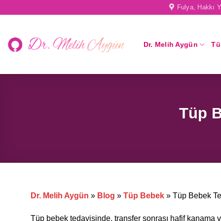
Skip
Fulya, Hakkı Y
to
content
Dr. Melih Aygün
Tü
Tüp B
Dr. Melih Aygün
»
Blog
»
Tüp Bebek
»
Tüp Bebek Te
Tüp bebek tedavisinde, transfer sonrası hafif kanama 