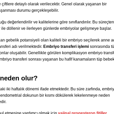
nde çiftlere detaylı olarak verilecektir. Genel olarak yaşanan bir
şanması durumu gerçekleşebilir.
u değerlendirilir ve kalitelerine göre sınıflandırılır. Bu süreçte
le döllenir ve ilerleyen günlerde embriyolar gelişmeye başlar.
dan gebelik potansiyeli olan kaliteli bir embriyo seçilerek anne 
ansferi adı verilmektedir.
Embriyo transferi işlemi
sonrasında t
onlar oluşabilir. Genellikle görülen komplikasyon embriyo transf
mbriyo transferi sonrası yaşanan bu hafif kanamaların tüp bebek
 neden olur?
i iki haftalık dönemi ifade etmektedir. Bu süre zarfında, embr
 endometrial dokunun bir kısmı dökülerek lekelenmeye neden
dir.
l etmesine yardımcı olmak için
vajinal progesteron fitiller