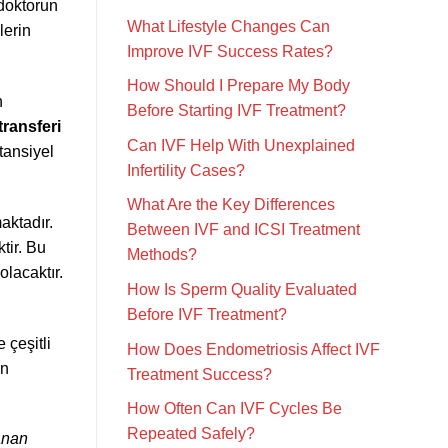
 doktorun
What Lifestyle Changes Can
lerin
Improve IVF Success Rates?
How Should I Prepare My Body
n
Before Starting IVF Treatment?
ransferi
Can IVF Help With Unexplained
tansiyel
Infertility Cases?
What Are the Key Differences
aktadır.
Between IVF and ICSI Treatment
tir. Bu
Methods?
olacaktır.
How Is Sperm Quality Evaluated
Before IVF Treatment?
 çeşitli
How Does Endometriosis Affect IVF
un
Treatment Success?
How Often Can IVF Cycles Be
Repeated Safely?
anan