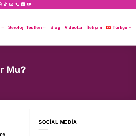
Seroloji Testleri
Blog
Videolar
İletişim
Türkçe
ur Mu?
SOCIAL MEDIA
hme