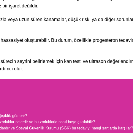
ir işaret değildir.
azla veya uzun süren kanamalar, düşük riski ya da diğer sorunlar
 hassasiyet oluşturabilir. Bu durum, özellikle progesteron tedavi
ürecin seyrini belirlemek için kan testi ve ultrason değerlendir
dımcı olur.
işiklik gösterir?
orluklar nelerdir ve bu zorluklarla nasıl başa çıkılabilir?
adardır ve Sosyal Güvenlik Kurumu (SGK) bu tedaviyi hangi şartlarda karşılar