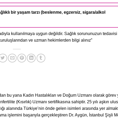
ıklı bir yaşam tarzı (beslenme, egzersiz, sigara/alkol
adıyla kullanılmaya uygun değildir. Sağlık sorununuzun tedavisi 
 kuruluşlarından ve uzman hekimlerden bilgi alınız”
ndan bu yana Kadın Hastalıkları ve Doğum Uzmanı olarak görev
fertilite (Kısırlık) Uzmanı sertifikasına sahiptir. 25 yılı aşkın ulu
ğı alanında Türkiye’nin önde gelen isimleri arasında yer almak
ama işlemini başarıyla gerçekleştiren Dr. Aygün, İstanbul Şişli 