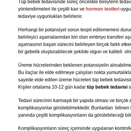
Tüp bebek tedavisinde süreç öncelikle bireylerin tedav
yönlendirmeleri ile çeşitli kan ve
hormon testleri
uygul
tedaviye uygunlukları belirlenir.
Herhangi bir potansiyel sorun tespit edilememesi durum
belirleyici aşamalarından biri olan embriyo transferi aş
aşamasının başarı sürecini belirleyen birçok farklı et
bir gebelik oluşturabilecek şekilde olgun ve kaliteli olm
Üreme hücrelerinden beklenen potansiyelin alınabilmesi 
Bu ilaçlar ile elde edilmeye çalışılan nokta yumurtalıkla
sayede elde edilen üreme hücreleri tüp bebek tedavisine
Kişiler ortalama 10-12 gün kadar
tüp bebek tedavisi
s
Tedavi sürecinin karmaşık bir yapıda olması ve birçok et
komplikasyonlar görülebilmektedir. Bunlardan biline
yanında çeşitli komplikasyonların da görülebileceği bil
Komplikasyonların süreç içerisinde uygulanan kontrol