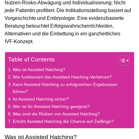
Nutzen‑Risiko‑Abwägung und Individualisierung: Nicht
jede Patientin profitiert. Die Indikationsstellung basiert auf
Vorgeschichte und Embryologie. Eine evidenzbasierte
Beratung beleuchtet Erfolgswahrscheinlichkeiten,
Alternativen und die Einbettung in ein ganzheitliches
IVF‑Konzept.
Table of Contents
Was ist Assisted Hatching?
Wie funktioniert das Assistied Hatching-Verfahren?
Kann Assisted Hatching zu erfolgreichen Ergebnissen
führen?
Ist Assisted Hatching sicher?
Wer ist für Assisted Hatching geeignet?
Was sind die Risiken von Assisted Hatching?
Erhöht Assisted Hatching die Chance auf Zwillinge?
Was ist Assisted Hatching?